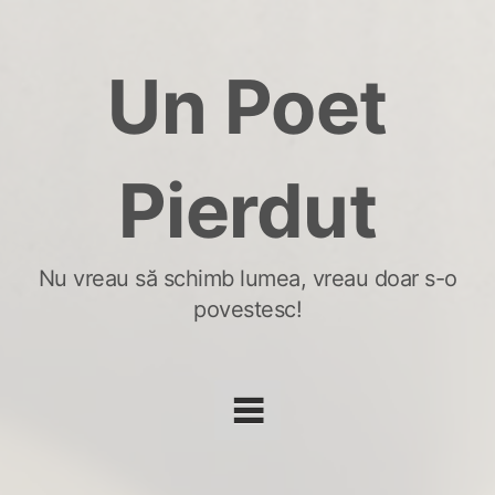
Skip
to
Un Poet
content
Pierdut
Nu vreau să schimb lumea, vreau doar s-o
povestesc!