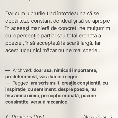
Dar cum lucrurile tind întotdeauna să se
depărteze constant de ideal și să se apropie
în aceeași manieră de concret, ne mulțumim
cu o percepție parțial sau total eronată a
poeziei, însă acceptată la scară largă. Iar
acest lucru nici măcar nu ne mai sperie…
Archived:
doar asa
,
nimicuri importante
,
predeterminist
,
vara luminii negre
Tagged:
am scris mult
,
creație conștientă
,
cu
inspirație
,
cu sentiment
,
despre poezie
,
nu
înseamnă nimic
,
percepție eronată
,
poeme
consimțite
,
versuri mecanice
Navigare
Previous
N
Previous Post
Next Post