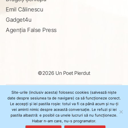
Emil Călinescu
Gadget4u
Agenția False Press
©2026 Un Poet Pierdut
Caută
Site-urile (inclusiv acesta) folosesc cookies (salvează niște
după:
date despre sesiunea ta de navigare) ca să funcționeze corect.
Le accepți și iei pastila roșie: totul va fi ca până acum și nu-ți
vei aminti nimic despre această conversație. Le refuzi și iei
pastila albastră: e posibil ca unele lucruri să nu funcționeze.
Powered by
WordPress
Habar n-am care, nu-s programator.
Theme
XSimply
by Il Jester