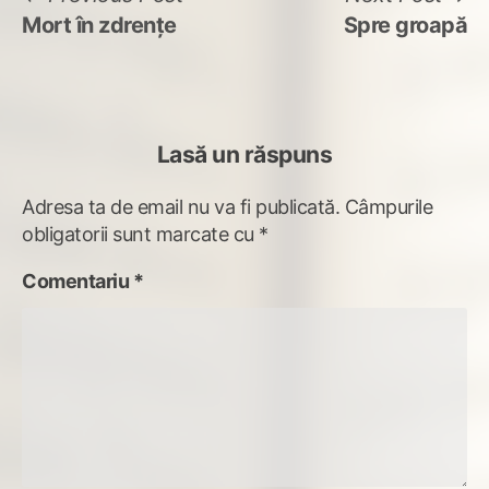
post:
po
Mort în zdrențe
Spre groapă
în
articole
Lasă un răspuns
Adresa ta de email nu va fi publicată.
Câmpurile
obligatorii sunt marcate cu
*
Comentariu
*