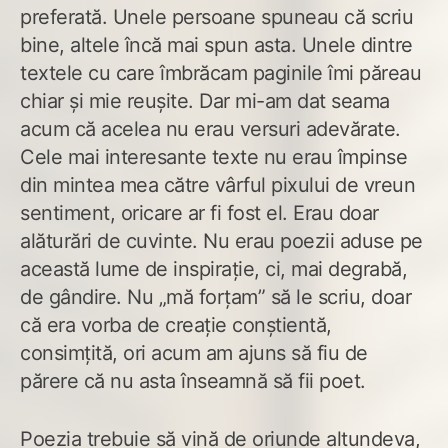
preferată. Unele persoane spuneau că scriu
bine, altele încă mai spun asta. Unele dintre
textele cu care îmbrăcam paginile îmi păreau
chiar și mie reușite. Dar mi-am dat seama
acum că acelea nu erau versuri adevărate.
Cele mai interesante texte nu erau împinse
din mintea mea către vârful pixului de vreun
sentiment, oricare ar fi fost el. Erau doar
alăturări de cuvinte. Nu erau poezii aduse pe
această lume de inspirație, ci, mai degrabă,
de gândire. Nu „mă forțam” să le scriu, doar
că era vorba de creație conștientă,
consimțită, ori acum am ajuns să fiu de
părere că nu asta înseamnă să fii poet.
Poezia trebuie să vină de oriunde altundeva,