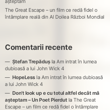
așteptam
The Great Escape – un film ce redă fidel o
întâmplare reală din Al Doilea Război Mondial
Comentarii recente
Ștefan Trepăduș
la
Am intrat în lumea
dubioasă a lui John Wick 4
HopeLess
la
Am intrat în lumea dubioasă
a lui John Wick 4
Don't look up e cu totul altfel decât mă
așteptam – Un Poet Pierdut
la
The Great
Escape – un film ce redă fidel o întâmplare