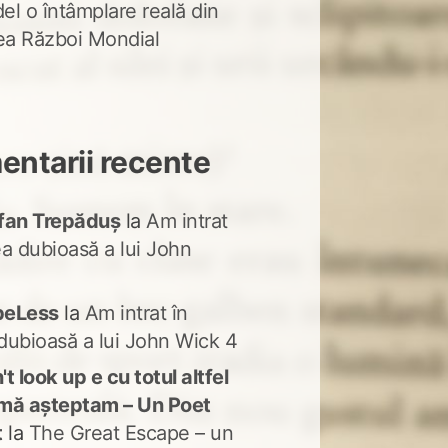
del o întâmplare reală din
lea Război Mondial
ntarii recente
fan Trepăduș
la
Am intrat
ea dubioasă a lui John
peLess
la
Am intrat în
dubioasă a lui John Wick 4
t look up e cu totul altfel
mă așteptam – Un Poet
t
la
The Great Escape – un