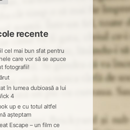
cole recente
l cel mai bun sfat pentru
nele care vor să se apuce
t fotografii!
ărut
at în lumea dubioasă a lui
ick 4
ook up e cu totul altfel
mă așteptam
eat Escape – un film ce