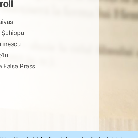
roll
aivas
 Șchiopu
ălinescu
t4u
a False Press