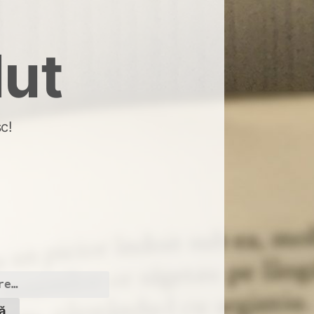
dut
c!