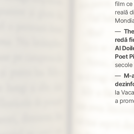
film ce
reală d
Mondia
The
redă fi
Al Doi
Poet P
secole
M-a
dezinf
la
Vaca
a prom