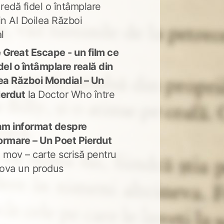
 redă fidel o întâmplare
in Al Doilea Război
l
 Great Escape - un film ce
del o întâmplare reală din
lea Război Mondial – Un
ierdut
la
Doctor Who între
m informat despre
ormare – Un Poet Pierdut
 mov – carte scrisă pentru
ova un produs