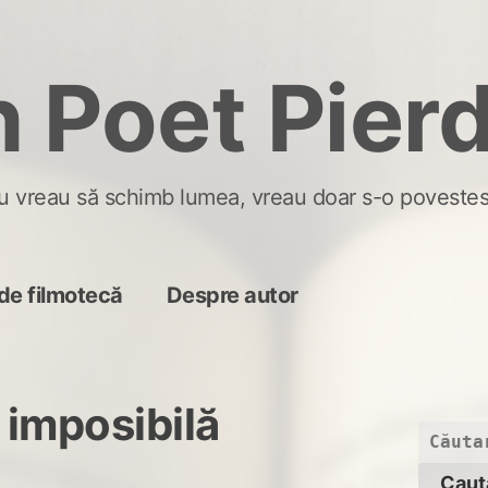
 Poet Pier
u vreau să schimb lumea, vreau doar s-o povestes
de filmotecă
Despre autor
a imposibilă
Caută
după: