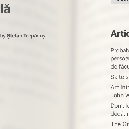
lă
Arti
by
Ștefan Trepăduș
Probabi
persoa
de făcu
Să te s
Am intr
John W
Don’t l
decât 
The Gr