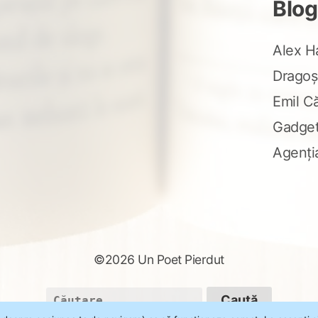
Blog
Alex H
Dragoș
Emil C
Gadge
Agenți
©2026 Un Poet Pierdut
Caută
după: