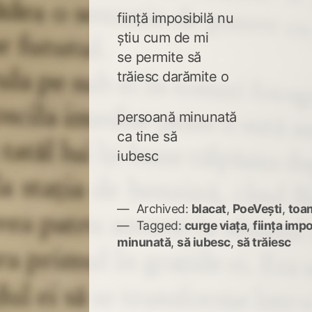
ființă imposibilă nu
știu cum de mi
se permite să
trăiesc darămite o
persoană minunată
ca tine să
iubesc
Archived:
blacat
,
PoeVești
,
toa
Tagged:
curge viața
,
ființa impo
minunată
,
să iubesc
,
să trăiesc