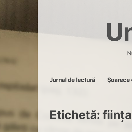
Skip
to
Un
content
N
Jurnal de lectură
Șoarece 
Etichetă:
ființ