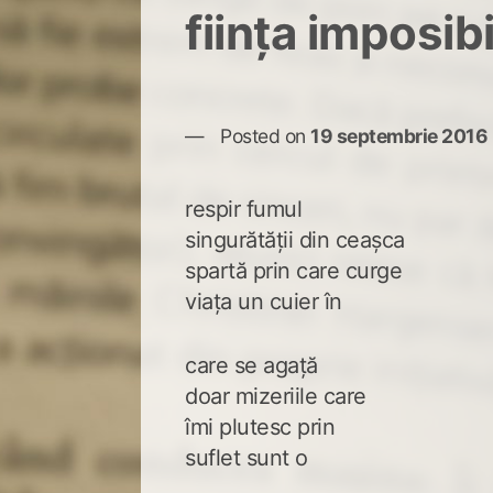
ființa imposibi
Posted on
19 septembrie 2016
respir fumul
singurătății din ceașca
spartă prin care curge
viața un cuier în
care se agață
doar mizeriile care
îmi plutesc prin
suflet sunt o