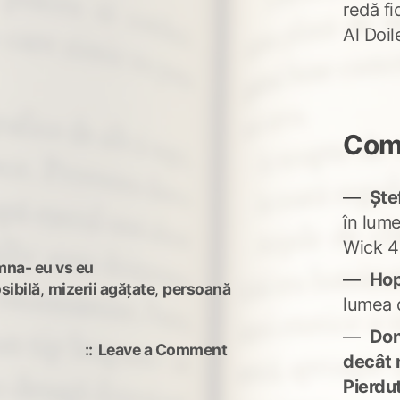
redă fi
Al Doi
Come
Ște
în lum
Wick 4
mna- eu vs eu
Ho
sibilă
,
mizerii agățate
,
persoană
lumea 
Don'
on
Leave a Comment
decât 
ființa
Pierdu
imposibilă