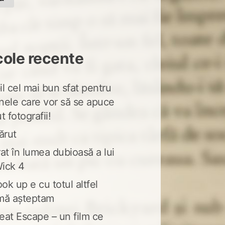
cole recente
l cel mai bun sfat pentru
nele care vor să se apuce
t fotografii!
ărut
at în lumea dubioasă a lui
ick 4
ook up e cu totul altfel
mă așteptam
eat Escape – un film ce