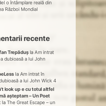
del o întâmplare reală din
lea Război Mondial
ntarii recente
fan Trepăduș
la
Am intrat
ea dubioasă a lui John
peLess
la
Am intrat în
dubioasă a lui John Wick 4
t look up e cu totul altfel
mă așteptam – Un Poet
t
la
The Great Escape – un