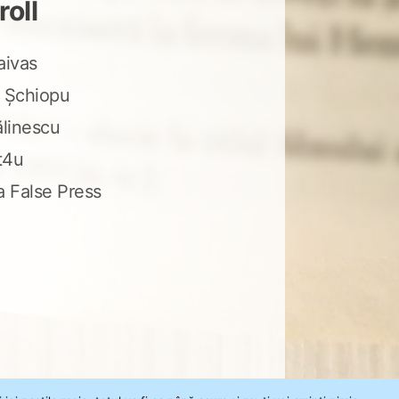
roll
aivas
 Șchiopu
ălinescu
t4u
a False Press