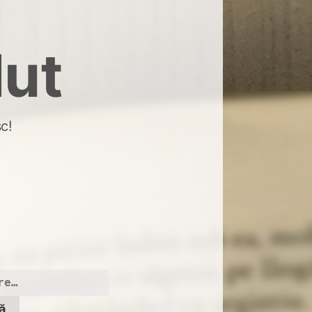
dut
c!