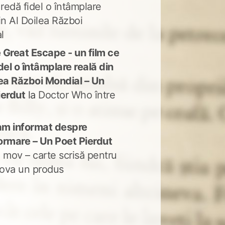
 redă fidel o întâmplare
in Al Doilea Război
l
 Great Escape - un film ce
del o întâmplare reală din
lea Război Mondial – Un
ierdut
la
Doctor Who între
m informat despre
ormare – Un Poet Pierdut
 mov – carte scrisă pentru
ova un produs