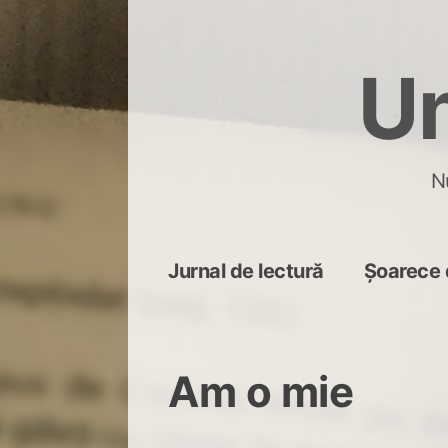
Skip
to
Un
content
N
Jurnal de lectură
Șoarece 
Am o mie