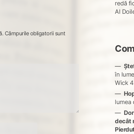
redă fi
Al Doi
ă.
Câmpurile obligatorii sunt
Come
Ște
în lum
Wick 4
Ho
lumea 
Don'
decât 
Pierdu