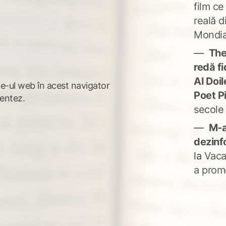
film ce
reală d
Mondia
The
redă fi
Al Doi
te-ul web în acest navigator
Poet P
entez.
secole
M-a
dezinf
la
Vaca
a prom