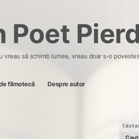
 Poet Pier
u vreau să schimb lumea, vreau doar s-o povestes
de filmotecă
Despre autor
Caută
după: