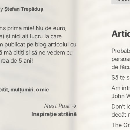
by
Ștefan Trepăduș
ns prima mie! Nu de euro,
Arti
) şi nici alt lucru la care
m publicat pe blog articolul cu
Probabi
mă citiţi şi să ne vedem cu
persoa
area de 5 ani!
de făcu
Să te s
Am intr
itit
,
mulțumiri
,
o mie
John W
Next
Next Post
Don’t l
post:
Inspiraţie străină
decât 
The Gr