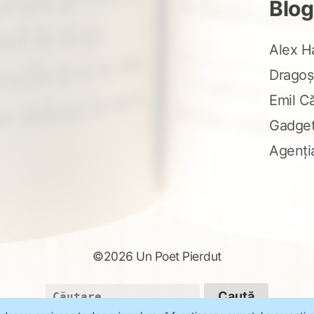
Blog
Alex H
Dragoș
Emil C
Gadge
Agenți
©2026 Un Poet Pierdut
Caută
după: