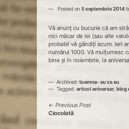
Posted on
5 septembrie 2014
Vă anunţ cu bucurie că am strâ
nici măcar de lei (sau alte valute
probabil vă gândiţi acum. Ieri a
numărul 1000. Vă mulţumesc că 
bine şi în noiembrie, la anivers
Archived:
toamna- eu vs eu
Tagged:
articol aniversar
,
blog c
Navigare
Previous
Previous Post
post:
Ciocolată
în
articole