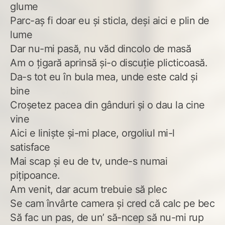
glume
Parc-aș fi doar eu și sticla, deși aici e plin de
lume
Dar nu-mi pasă, nu văd dincolo de masă
Am o țigară aprinsă și-o discuție plicticoasă.
Da-s tot eu în bula mea, unde este cald și
bine
Croșetez pacea din gânduri și o dau la cine
vine
Aici e liniște și-mi place, orgoliul mi-l
satisface
Mai scap și eu de tv, unde-s numai
pițipoance.
Am venit, dar acum trebuie să plec
Se cam învârte camera și cred că calc pe bec
Să fac un pas, de un’ să-ncep să nu-mi rup