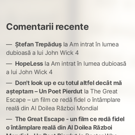
Comentarii recente
Ștefan Trepăduș
la
Am intrat în lumea
dubioasă a lui John Wick 4
HopeLess
la
Am intrat în lumea dubioasă
a lui John Wick 4
Don't look up e cu totul altfel decât mă
așteptam – Un Poet Pierdut
la
The Great
Escape – un film ce redă fidel o întâmplare
reală din Al Doilea Război Mondial
The Great Escape - un film ce redă fidel
o întâmplare reală din Al Doilea Război