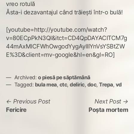
vreo rotulă
Ăsta-i dezavantajul când trăiești într-o bulă!
[youtube=http://youtube.com/watch?
v=80ECpPkN3QI&itct=CD4QpDAYACITCM7g
44mAxMICFWhOwgodYygAylIIYnVsYSBtZW
E%3D&client=mv-google&hl=en&gl=RO]
Archived:
o piesă pe săptămână
Tagged:
bula mea
,
ctc
,
deliric
,
doc
,
Trepa
,
vd
Navigare
Previous
N
Previous Post
Next Post
post:
po
Fericire
Poșta mortem
în
articole