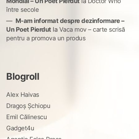
Mondial – Un Poet Pierdut
la
Doctor Who
între secole
M-am informat despre dezinformare –
Un Poet Pierdut
la
Vaca mov – carte scrisă
pentru a promova un produs
Blogroll
Alex Haivas
Dragoș Șchiopu
Emil Călinescu
Gadget4u