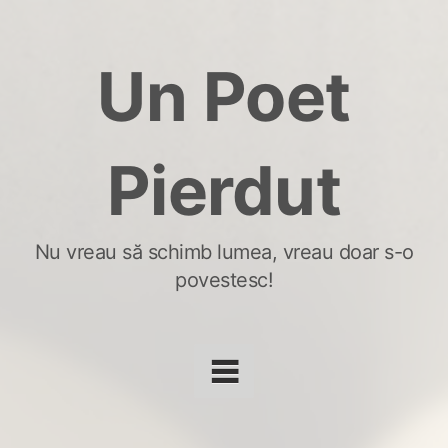
Skip
to
Un Poet
content
Pierdut
Nu vreau să schimb lumea, vreau doar s-o
povestesc!