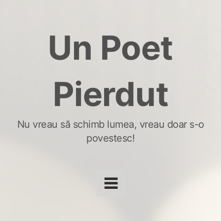
Skip
to
Un Poet
content
Pierdut
Nu vreau să schimb lumea, vreau doar s-o
povestesc!