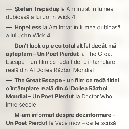
Ștefan Trepăduș
la
Am intrat în lumea
dubioasă a lui John Wick 4
HopeLess
la
Am intrat în lumea dubioasă
a lui John Wick 4
Don't look up e cu totul altfel decât mă
așteptam – Un Poet Pierdut
la
The Great
Escape – un film ce redă fidel o întâmplare
reală din Al Doilea Război Mondial
The Great Escape - un film ce redă fidel
o întâmplare reală din Al Doilea Război
Mondial – Un Poet Pierdut
la
Doctor Who
între secole
M-am informat despre dezinformare –
Un Poet Pierdut
la
Vaca mov – carte scrisă