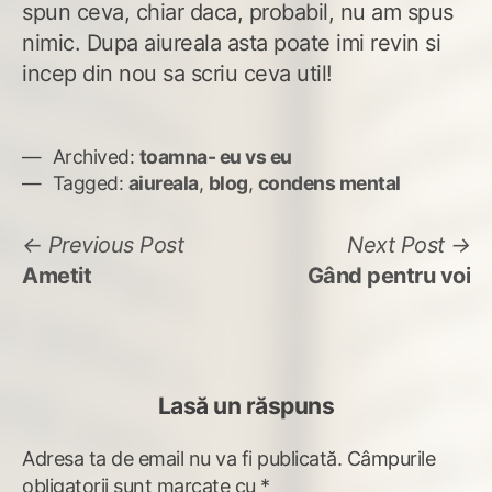
spun ceva, chiar daca, probabil, nu am spus
nimic. Dupa aiureala asta poate imi revin si
incep din nou sa scriu ceva util!
Archived:
toamna- eu vs eu
Tagged:
aiureala
,
blog
,
condens mental
Navigare
Previous
N
Previous Post
Next Post
post:
po
Ametit
Gând pentru voi
în
articole
Lasă un răspuns
Adresa ta de email nu va fi publicată.
Câmpurile
obligatorii sunt marcate cu
*