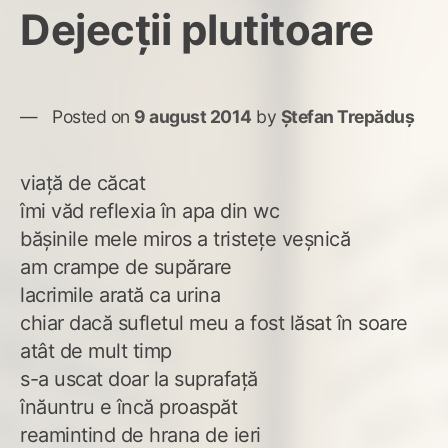
Dejecţii plutitoare
Posted on
9 august 2014
by
Ștefan Trepăduș
viaţă de căcat
îmi văd reflexia în apa din wc
băşinile mele miros a tristeţe veşnică
am crampe de supărare
lacrimile arată ca urina
chiar dacă sufletul meu a fost lăsat în soare
atât de mult timp
s-a uscat doar la suprafaţă
înăuntru e încă proaspăt
reamintind de hrana de ieri