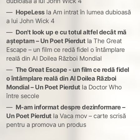
dubioasă a lui John Wick 4
HopeLess
la
Am intrat în lumea dubioasă
a lui John Wick 4
Don't look up e cu totul altfel decât mă
așteptam – Un Poet Pierdut
la
The Great
Escape – un film ce redă fidel o întâmplare
reală din Al Doilea Război Mondial
The Great Escape - un film ce redă fidel
o întâmplare reală din Al Doilea Război
Mondial – Un Poet Pierdut
la
Doctor Who
între secole
M-am informat despre dezinformare –
Un Poet Pierdut
la
Vaca mov – carte scrisă
pentru a promova un produs