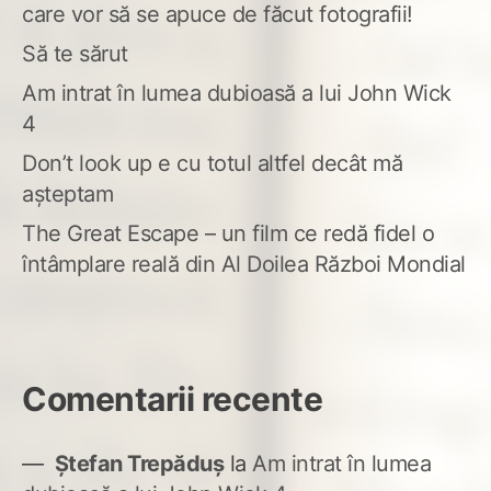
care vor să se apuce de făcut fotografii!
Să te sărut
Am intrat în lumea dubioasă a lui John Wick
4
Don’t look up e cu totul altfel decât mă
așteptam
The Great Escape – un film ce redă fidel o
întâmplare reală din Al Doilea Război Mondial
Comentarii recente
Ștefan Trepăduș
la
Am intrat în lumea