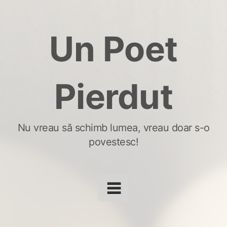
Skip
to
Un Poet
content
Pierdut
Nu vreau să schimb lumea, vreau doar s-o
povestesc!