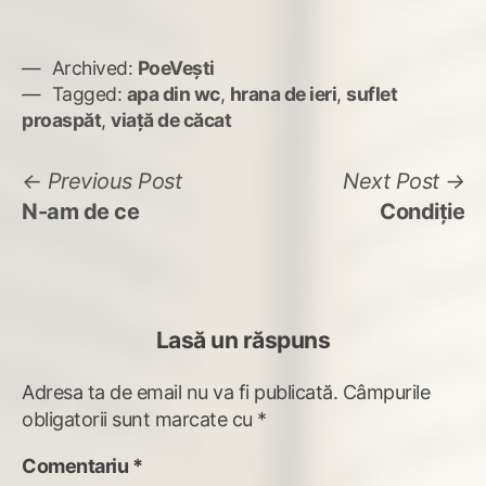
Archived:
PoeVești
Tagged:
apa din wc
,
hrana de ieri
,
suflet
proaspăt
,
viaţă de căcat
Navigare
Previous
N
Previous Post
Next Post
post:
po
N-am de ce
Condiţie
în
articole
Lasă un răspuns
Adresa ta de email nu va fi publicată.
Câmpurile
obligatorii sunt marcate cu
*
Comentariu
*