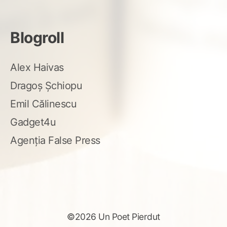
Blogroll
Alex Haivas
Dragoș Șchiopu
Emil Călinescu
Gadget4u
Agenția False Press
©2026 Un Poet Pierdut