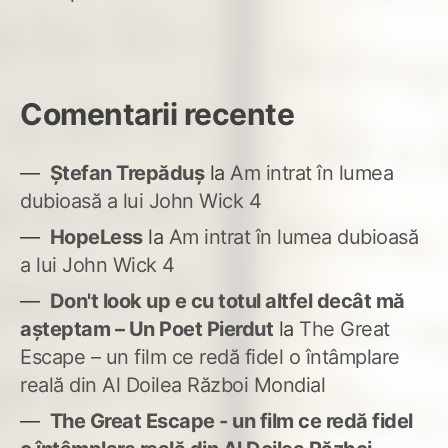
Comentarii recente
Ștefan Trepăduș
la
Am intrat în lumea
dubioasă a lui John Wick 4
HopeLess
la
Am intrat în lumea dubioasă
a lui John Wick 4
Don't look up e cu totul altfel decât mă
așteptam – Un Poet Pierdut
la
The Great
Escape – un film ce redă fidel o întâmplare
reală din Al Doilea Război Mondial
The Great Escape - un film ce redă fidel