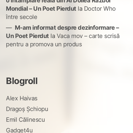
o întâmplare reală din Al Doilea Război
Mondial – Un Poet Pierdut
la
Doctor Who
între secole
M-am informat despre dezinformare –
Un Poet Pierdut
la
Vaca mov – carte scrisă
pentru a promova un produs
Blogroll
Alex Haivas
Dragoș Șchiopu
Emil Călinescu
Gadget4u