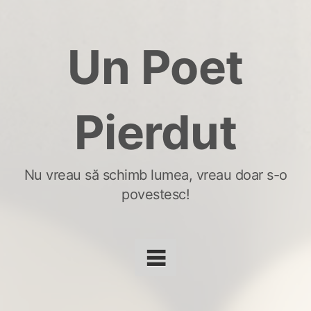
Skip
to
Un Poet
content
Pierdut
Nu vreau să schimb lumea, vreau doar s-o
povestesc!