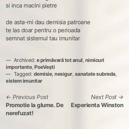
si inca macini pietre
de asta-mi dau demisia patroane
te las doar pentru o perioada
semnat sistemul tau imunitar
Archived:
e primăvară tot anul
,
nimicuri
importante
,
PoeVești
Tagged:
demisie
,
nesigur
,
sanatate subreda
,
sistem imunitar
Navigare
Previous
N
Previous Post
Next Post
post:
po
Promotie la glume. De
Experienta Winston
în
nerefuzat!
articole