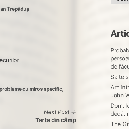
fan Trepăduș
Arti
Probabi
persoa
ecurilor
de făcu
Să te s
Am intr
probleme cu miros specific
,
John W
Don’t l
Next
Next Post
decât 
post:
Tarta din câmp
The Gr