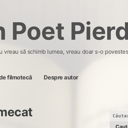
 Poet Pier
u vreau să schimb lumea, vreau doar s-o povestes
de filmotecă
Despre autor
rmecat
Caută
după: