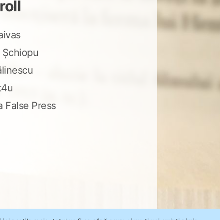
roll
aivas
 Șchiopu
ălinescu
t4u
a False Press