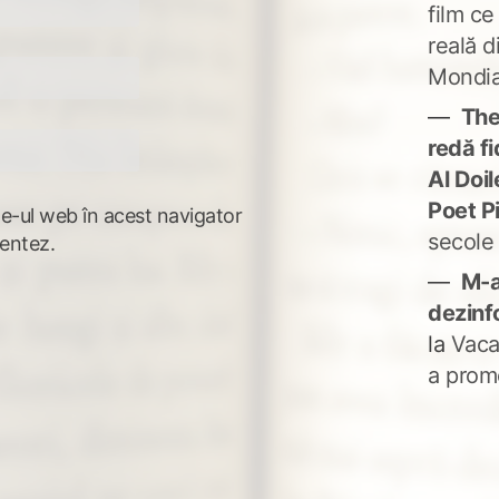
film ce
reală d
Mondia
The
redă fi
Al Doi
Poet P
te-ul web în acest navigator
secole
entez.
M-a
dezinf
la
Vaca
a prom