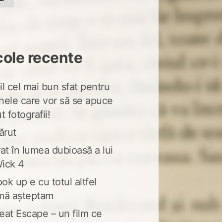
cole recente
l cel mai bun sfat pentru
nele care vor să se apuce
t fotografii!
ărut
at în lumea dubioasă a lui
ick 4
ook up e cu totul altfel
mă așteptam
eat Escape – un film ce