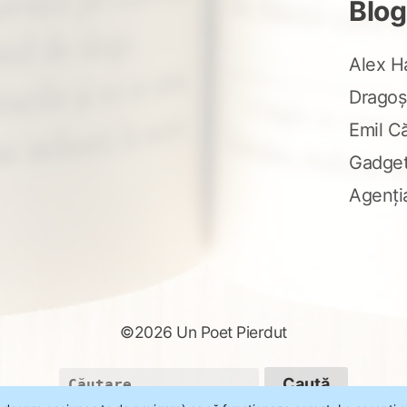
Blog
Alex H
Dragoș
Emil C
Gadge
Agenți
©2026 Un Poet Pierdut
Caută
după: