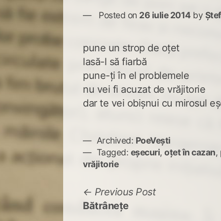
Posted on
26 iulie 2014
by
Ște
pune un strop de oţet
lasă-l să fiarbă
pune-ţi în el problemele
nu vei fi acuzat de vrăjitorie
dar te vei obişnui cu mirosul eş
Archived:
PoeVești
Tagged:
eşecuri
,
oţet în cazan
,
vrăjitorie
Navigare
Previous
Previous Post
post:
Bătrâneţe
în