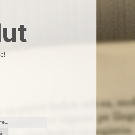
dut
c!