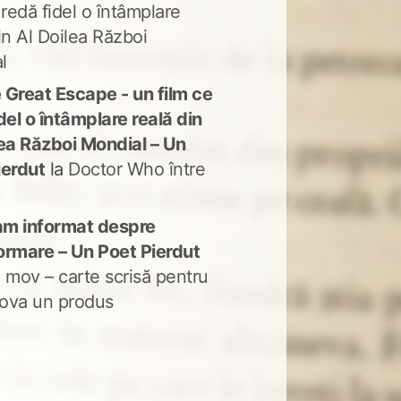
 redă fidel o întâmplare
in Al Doilea Război
l
 Great Escape - un film ce
del o întâmplare reală din
lea Război Mondial – Un
ierdut
la
Doctor Who între
m informat despre
ormare – Un Poet Pierdut
 mov – carte scrisă pentru
ova un produs