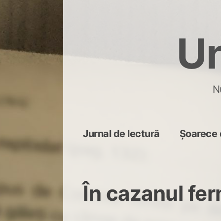
Skip
to
Un
content
N
Jurnal de lectură
Șoarece 
În cazanul fe