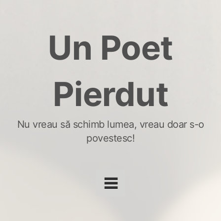
Skip
to
Un Poet
content
Pierdut
Nu vreau să schimb lumea, vreau doar s-o
povestesc!