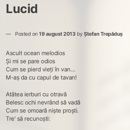
Lucid
Posted on
19 august 2013
by
Ștefan Trepăduș
Ascult ocean melodios
Şi mi se pare odios
Cum se pierd vieţi în van…
M-aş da cu capul de tavan!
Atâtea ierburi cu otravă
Belesc ochi nevrând să vadă
Cum se omoară nişte proşti.
Tre’ să recunoşti: