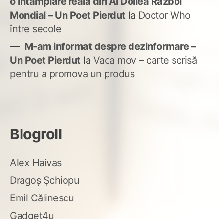
o întâmplare reală din Al Doilea Război
Mondial – Un Poet Pierdut
la
Doctor Who
între secole
M-am informat despre dezinformare –
Un Poet Pierdut
la
Vaca mov – carte scrisă
pentru a promova un produs
Blogroll
Alex Haivas
Dragoș Șchiopu
Emil Călinescu
Gadget4u