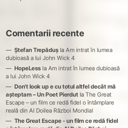
Comentarii recente
Ștefan Trepăduș
la
Am intrat în lumea
dubioasă a lui John Wick 4
HopeLess
la
Am intrat în lumea dubioasă
a lui John Wick 4
Don't look up e cu totul altfel decât mă
așteptam – Un Poet Pierdut
la
The Great
Escape – un film ce redă fidel o întâmplare
reală din Al Doilea Război Mondial
The Great Escape - un film ce redă fidel