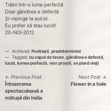
Trăim într-o lume perfectă
Doar gândirea e defectă
Şi-mpinge la suicid.
Eu prefer să stau lucid!
20-NOI-2012
Archived:
PoeVești
,
predeterminist
Tagged:
cu capul de tavan
,
gândirea e defectă
,
lucid
,
lumea perfectă
,
mor proştii
,
se pierd vieţi
Navigare
Previous
N
Previous Post
Next Post
post:
po
Întoarcerea
Flower in a hole
în
spectaculoasă a
articole
mătuşii din India