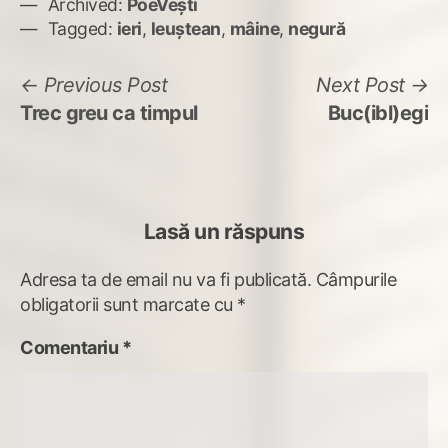
Archived:
PoeVești
Tagged:
ieri
,
leuştean
,
mâine
,
negură
Navigare
Previous
N
Previous Post
Next Post
post:
po
Trec greu ca timpul
Buc(ibl)egi
în
articole
Lasă un răspuns
Adresa ta de email nu va fi publicată.
Câmpurile
obligatorii sunt marcate cu
*
Comentariu
*