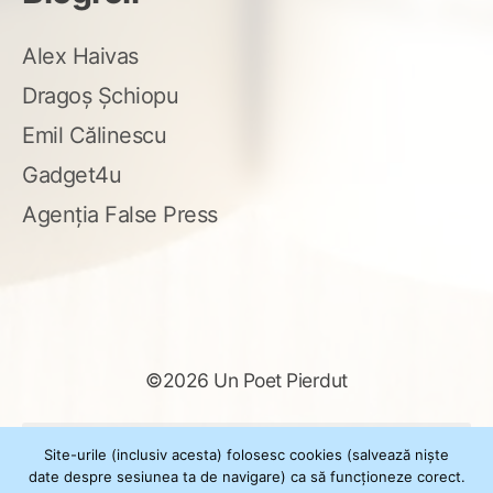
Alex Haivas
Dragoș Șchiopu
Emil Călinescu
Gadget4u
Agenția False Press
©2026 Un Poet Pierdut
Caută
Site-urile (inclusiv acesta) folosesc cookies (salvează niște
după:
date despre sesiunea ta de navigare) ca să funcționeze corect.