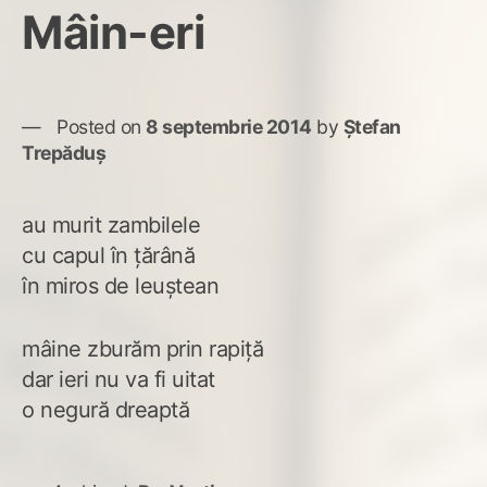
Mâin-eri
Posted on
8 septembrie 2014
by
Ștefan
Trepăduș
au murit zambilele
cu capul în ţărână
în miros de leuştean
mâine zburăm prin rapiţă
dar ieri nu va fi uitat
o negură dreaptă