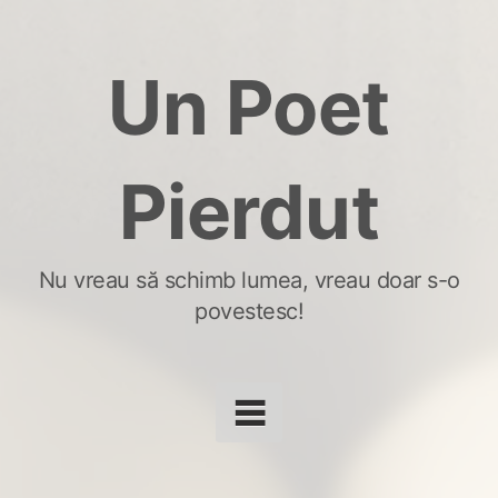
Skip
to
Un Poet
content
Pierdut
Nu vreau să schimb lumea, vreau doar s-o
povestesc!