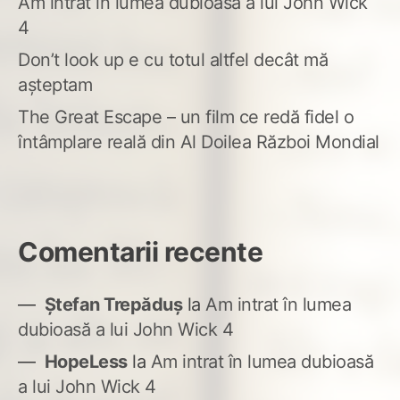
Am intrat în lumea dubioasă a lui John Wick
4
Don’t look up e cu totul altfel decât mă
așteptam
The Great Escape – un film ce redă fidel o
întâmplare reală din Al Doilea Război Mondial
Comentarii recente
Ștefan Trepăduș
la
Am intrat în lumea
dubioasă a lui John Wick 4
HopeLess
la
Am intrat în lumea dubioasă
a lui John Wick 4