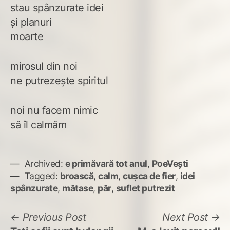
stau spânzurate idei
și planuri
moarte
mirosul din noi
ne putrezește spiritul
noi nu facem nimic
să îl calmăm
Archived:
e primăvară tot anul
,
PoeVești
Tagged:
broască
,
calm
,
cușca de fier
,
idei
spânzurate
,
mătase
,
păr
,
suflet putrezit
Navigare
Previous
N
Previous Post
Next Post