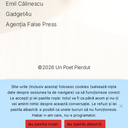
Emil Călinescu
Gadget4u
Agenția False Press
©2026 Un Poet Pierdut
Caută
Site-urile (inclusiv acesta) folosesc cookies (salvează niște
după:
date despre sesiunea ta de navigare) ca să funcționeze corect.
Le accepți și iei pastila roșie: totul va fi ca până acum și nu-ți
vei aminti nimic despre această conversație. Le refuzi și iei
pastila albastră: e posibil ca unele lucruri să nu funcționeze.
Powered by
WordPress
Habar n-am care, nu-s programator.
Theme
XSimply
by Il Jester
Iau pastila roșie!
Iau pastila albastră.