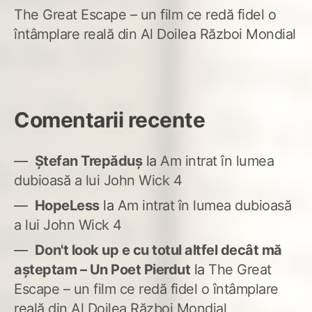
The Great Escape – un film ce redă fidel o
întâmplare reală din Al Doilea Război Mondial
Comentarii recente
Ștefan Trepăduș
la
Am intrat în lumea
dubioasă a lui John Wick 4
HopeLess
la
Am intrat în lumea dubioasă
a lui John Wick 4
Don't look up e cu totul altfel decât mă
așteptam – Un Poet Pierdut
la
The Great
Escape – un film ce redă fidel o întâmplare
reală din Al Doilea Război Mondial