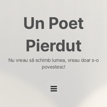
Skip
to
Un Poet
content
Pierdut
Nu vreau să schimb lumea, vreau doar s-o
povestesc!