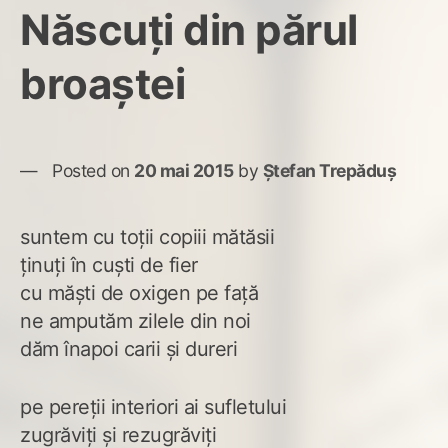
Născuți din părul
broaștei
Posted on
20 mai 2015
by
Ștefan Trepăduș
suntem cu toții copiii mătăsii
ținuți în cuști de fier
cu măști de oxigen pe față
ne amputăm zilele din noi
dăm înapoi carii și dureri
pe pereții interiori ai sufletului
zugrăviți și rezugrăviți