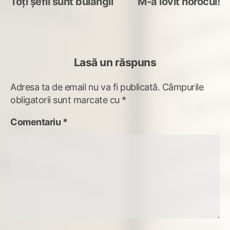
post:
po
Toți șefii sunt bulangii
M-a lovit norocul!
în
articole
Lasă un răspuns
Adresa ta de email nu va fi publicată.
Câmpurile
obligatorii sunt marcate cu
*
Comentariu
*