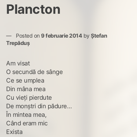
Plancton
Posted on
9 februarie 2014
by
Ștefan
Trepăduș
Am visat
O secundă de sânge
Ce se umplea
Din mâna mea
Cu vieţi pierdute
De monştri din pădure…
În mintea mea,
Când eram mic
Exista