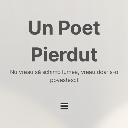
Skip
to
Un Poet
content
Pierdut
Nu vreau să schimb lumea, vreau doar s-o
povestesc!