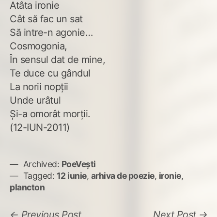
Atâta ironie
Cât să fac un sat
Să intre-n agonie…
Cosmogonia,
În sensul dat de mine,
Te duce cu gândul
La norii nopţii
Unde urâtul
Şi-a omorât morţii.
(12-IUN-2011)
Archived:
PoeVești
Tagged:
12 iunie
,
arhiva de poezie
,
ironie
,
plancton
Navigare
Previous
N
Previous Post
Next Post