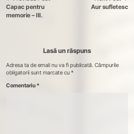
post:
po
Capac pentru
Aur sufletesc
în
memorie – III.
articole
Lasă un răspuns
Adresa ta de email nu va fi publicată.
Câmpurile
obligatorii sunt marcate cu
*
Comentariu
*