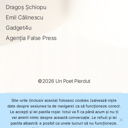
Dragoș Șchiopu
Emil Călinescu
Gadget4u
Agenția False Press
©2026 Un Poet Pierdut
Caută
Site-urile (inclusiv acesta) folosesc cookies (salvează niște
după:
date despre sesiunea ta de navigare) ca să funcționeze corect.
Le accepți și iei pastila roșie: totul va fi ca până acum și nu-ți
vei aminti nimic despre această conversație. Le refuzi și iei
pastila albastră: e posibil ca unele lucruri să nu funcționeze.
Powered by
WordPress