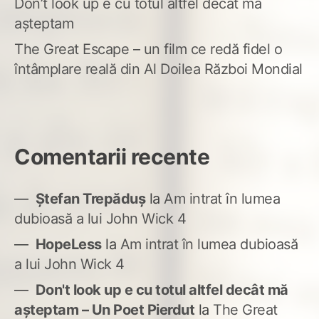
Don’t look up e cu totul altfel decât mă
așteptam
The Great Escape – un film ce redă fidel o
întâmplare reală din Al Doilea Război Mondial
Comentarii recente
Ștefan Trepăduș
la
Am intrat în lumea
dubioasă a lui John Wick 4
HopeLess
la
Am intrat în lumea dubioasă
a lui John Wick 4
Don't look up e cu totul altfel decât mă
așteptam – Un Poet Pierdut
la
The Great