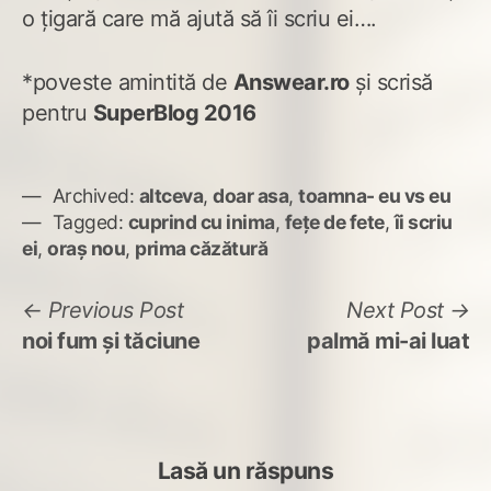
o țigară care mă ajută să îi scriu ei….
*poveste amintită de
Answear.ro
și scrisă
pentru
SuperBlog 2016
Archived:
altceva
,
doar asa
,
toamna- eu vs eu
Tagged:
cuprind cu inima
,
fețe de fete
,
îi scriu
ei
,
oraș nou
,
prima căzătură
Navigare
Previous
N
Previous Post
Next Post
post:
po
noi fum și tăciune
palmă mi-ai luat
în
articole
Lasă un răspuns