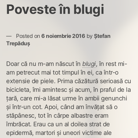
Poveste în blugi
Posted on
6 noiembrie 2016
by
Ștefan
Trepăduș
Doar că nu m-am născut în
blugi
, în rest mi-
am petrecut mai tot timpul în ei, ca într-o
extensie de piele. Prima căzătură serioasă cu
bicicleta, îmi amintesc și acum, în praful de la
țară, care mi-a lăsat urme în ambii genunchi
și într-un cot. Apoi, când am învățat să o
stăpânesc, tot în cârpe albastre eram
îmbrăcat. Erau ca un al doilea strat de
epidermă, martori și uneori victime ale