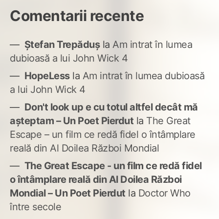
Comentarii recente
Ștefan Trepăduș
la
Am intrat în lumea
dubioasă a lui John Wick 4
HopeLess
la
Am intrat în lumea dubioasă
a lui John Wick 4
Don't look up e cu totul altfel decât mă
așteptam – Un Poet Pierdut
la
The Great
Escape – un film ce redă fidel o întâmplare
reală din Al Doilea Război Mondial
The Great Escape - un film ce redă fidel
o întâmplare reală din Al Doilea Război
Mondial – Un Poet Pierdut
la
Doctor Who
între secole