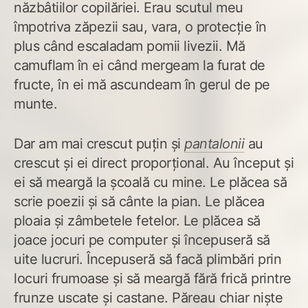
năzbâtiilor copilăriei. Erau scutul meu
împotriva zăpezii sau, vara, o protecție în
plus când escaladam pomii livezii. Mă
camuflam în ei când mergeam la furat de
fructe, în ei mă ascundeam în gerul de pe
munte.
Dar am mai crescut puțin și
pantalonii
au
crescut și ei direct proporțional. Au început și
ei să meargă la școală cu mine. Le plăcea să
scrie poezii și să cânte la pian. Le plăcea
ploaia și zâmbetele fetelor. Le plăcea să
joace jocuri pe computer și începuseră să
uite lucruri. Începuseră să facă plimbări prin
locuri frumoase și să meargă fără frică printre
frunze uscate și castane. Păreau chiar niște