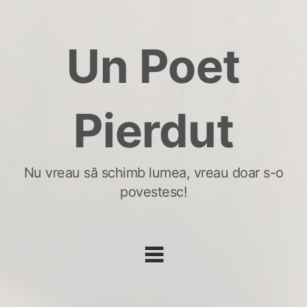
Skip
to
Un Poet
content
Pierdut
Nu vreau să schimb lumea, vreau doar s-o
povestesc!