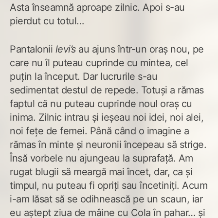
Asta înseamnă aproape zilnic. Apoi s-au
pierdut cu totul…
Pantalonii
levi’s
au ajuns într-un oraș nou, pe
care nu îl puteau cuprinde cu mintea, cel
puțin la început. Dar lucrurile s-au
sedimentat destul de repede. Totuși a rămas
faptul că nu puteau cuprinde noul oraș cu
inima. Zilnic intrau și ieșeau noi idei, noi alei,
noi fețe de femei. Până când o imagine a
rămas în minte și neuronii începeau să strige.
Însă vorbele nu ajungeau la suprafață. Am
rugat blugii să meargă mai încet, dar, ca și
timpul, nu puteau fi opriți sau încetiniți. Acum
i-am lăsat să se odihnească pe un scaun, iar
eu aștept ziua de mâine cu Cola în pahar… și