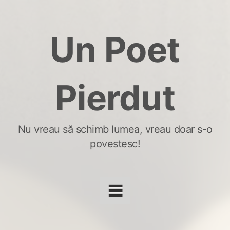
Skip
to
Un Poet
content
Pierdut
Nu vreau să schimb lumea, vreau doar s-o
povestesc!