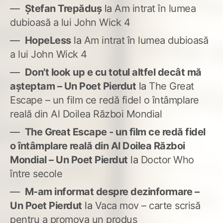
Ștefan Trepăduș
la
Am intrat în lumea
dubioasă a lui John Wick 4
HopeLess
la
Am intrat în lumea dubioasă
a lui John Wick 4
Don't look up e cu totul altfel decât mă
așteptam – Un Poet Pierdut
la
The Great
Escape – un film ce redă fidel o întâmplare
reală din Al Doilea Război Mondial
The Great Escape - un film ce redă fidel
o întâmplare reală din Al Doilea Război
Mondial – Un Poet Pierdut
la
Doctor Who
între secole
M-am informat despre dezinformare –
Un Poet Pierdut
la
Vaca mov – carte scrisă
pentru a promova un produs