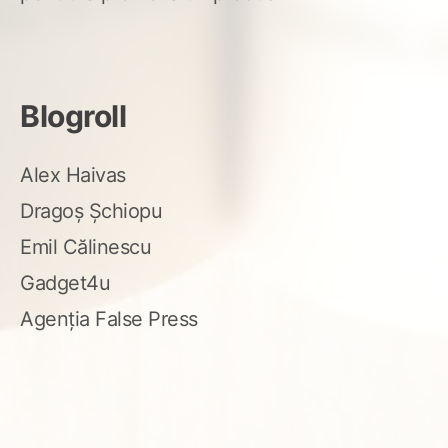
Blogroll
Alex Haivas
Dragoș Șchiopu
Emil Călinescu
Gadget4u
Agenția False Press