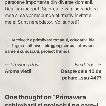
persoane importante din diverse domenii.
Deja am inceput. Sper ca le va placea ideea
mea si ca vor raspunde afirmativ invitatiei
mele! Sunt nerabdator. Voi sunteti?
Archived:
e primăvară tot anul
,
educativ
,
idei
Tagged:
alt nivel
,
blogging serios
,
interviuri
,
oameni cunoscuti
,
proiect frumos
Navigare
Previous
N
Previous Post
Next Post
post:
po
Aroma vietii
Despre cele 40 de
în
pahare…sau 44??
articole
One thought on “
Primavara
schimbarii si proiectul pe care-l