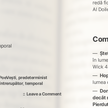
redă fi
Al Doi
Come
mporal
Ște
în lum
Wick 4
Ho
PoeVești
,
predeterminist
lumea 
întrerupător
,
temporal
Don'
on
Leave a Comment
decât 
Definiție
Pierdu
temporară