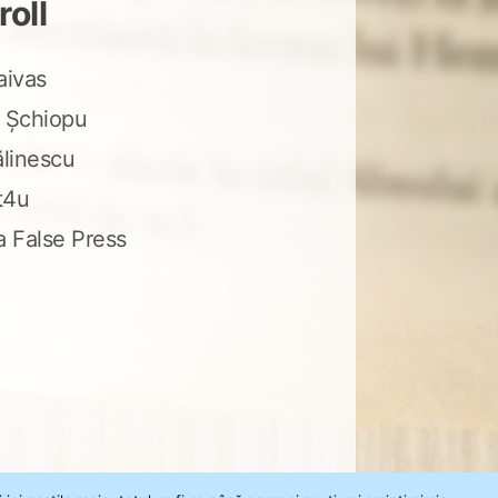
roll
aivas
 Șchiopu
ălinescu
t4u
a False Press