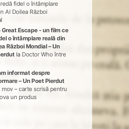
 redă fidel o întâmplare
in Al Doilea Război
l
 Great Escape - un film ce
del o întâmplare reală din
lea Război Mondial – Un
ierdut
la
Doctor Who între
m informat despre
ormare – Un Poet Pierdut
 mov – carte scrisă pentru
ova un produs