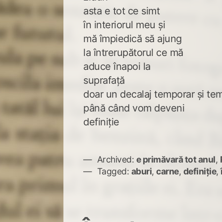
asta e tot ce simt
în interiorul meu și
mă împiedică să ajung
la întrerupătorul ce mă
aduce înapoi la
suprafață
doar un decalaj temporar și te
până când vom deveni
definiție
Archived:
e primăvară tot anul
,
Tagged:
aburi
,
carne
,
definiție
,