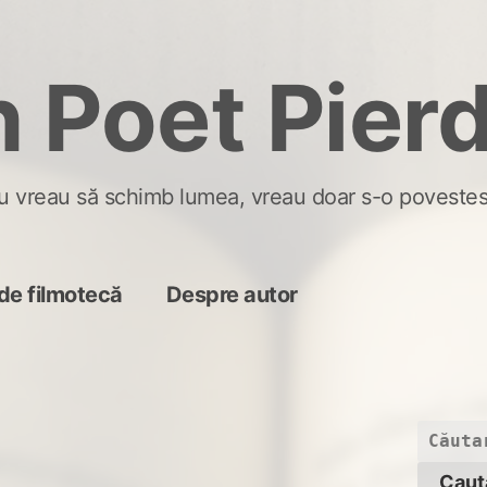
 Poet Pier
u vreau să schimb lumea, vreau doar s-o povestes
de filmotecă
Despre autor
Caută
după: