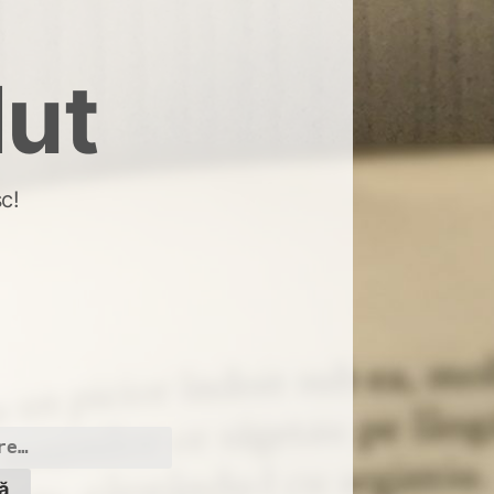
dut
c!