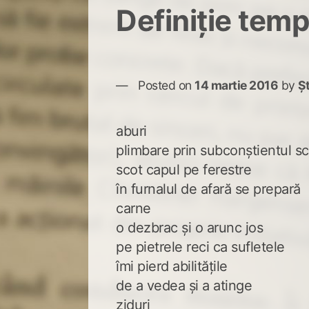
Definiție tem
Posted on
14 martie 2016
by
Ș
aburi
plimbare prin subconștientul sc
scot capul pe ferestre
în furnalul de afară se prepară
carne
o dezbrac și o arunc jos
pe pietrele reci ca sufletele
îmi pierd abilitățile
de a vedea și a atinge
ziduri