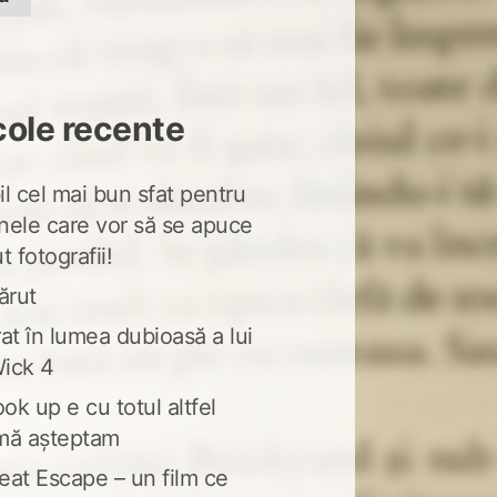
cole recente
l cel mai bun sfat pentru
nele care vor să se apuce
t fotografii!
ărut
at în lumea dubioasă a lui
ick 4
ook up e cu totul altfel
mă așteptam
eat Escape – un film ce