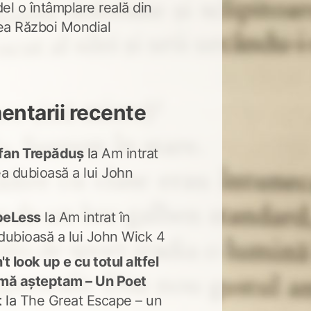
del o întâmplare reală din
lea Război Mondial
ntarii recente
fan Trepăduș
la
Am intrat
ea dubioasă a lui John
peLess
la
Am intrat în
dubioasă a lui John Wick 4
t look up e cu totul altfel
mă așteptam – Un Poet
t
la
The Great Escape – un