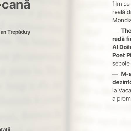
-cană
film ce
reală d
Mondia
The
fan Trepăduș
redă fi
Al Doi
Poet P
secole
M-a
dezinf
la
Vaca
a prom
taţii