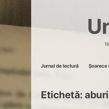
Skip
to
Un
content
N
Jurnal de lectură
Șoarece 
Etichetă:
aburi