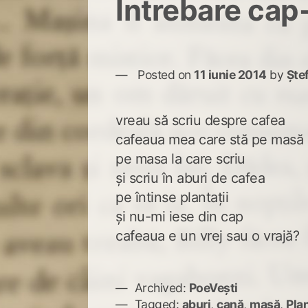
Întrebare cap
Posted on
11 iunie 2014
by
Ște
vreau să scriu despre cafea
cafeaua mea care stă pe masă
pe masa la care scriu
şi scriu în aburi de cafea
pe întinse plantaţii
şi nu-mi iese din cap
cafeaua e un vrej sau o vrajă?
Archived:
PoeVești
Tagged:
aburi
,
cană
,
masă
,
Plan