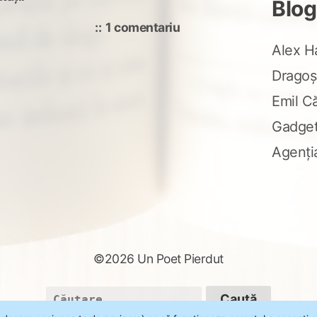
Blog
la
1 comentariu
Întrebare
Alex H
cap-
Dragoș
cană
Emil C
Gadge
Agenți
©2026 Un Poet Pierdut
Caută
după: