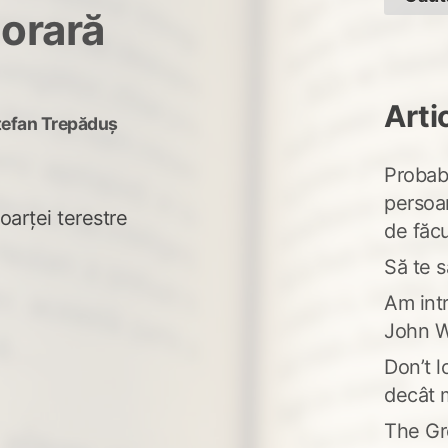
porară
Arti
tefan Trepăduș
Probabi
persoa
oarței terestre
de făcu
Să te s
Am intr
John W
Don’t l
decât 
The Gr