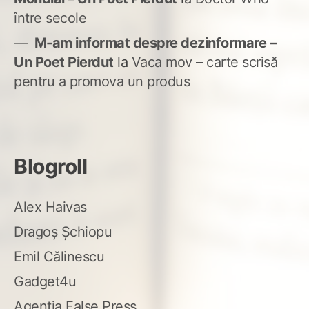
între secole
M-am informat despre dezinformare –
Un Poet Pierdut
la
Vaca mov – carte scrisă
pentru a promova un produs
Blogroll
Alex Haivas
Dragoș Șchiopu
Emil Călinescu
Gadget4u
Agenția False Press