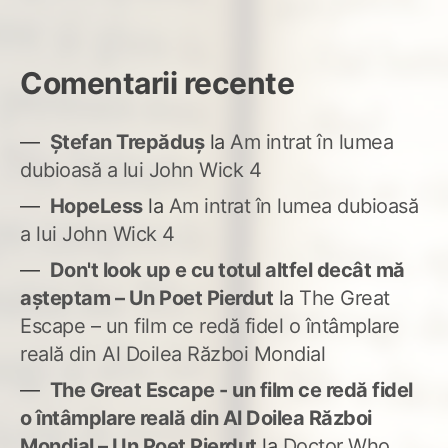
Comentarii recente
Ștefan Trepăduș
la
Am intrat în lumea
dubioasă a lui John Wick 4
HopeLess
la
Am intrat în lumea dubioasă
a lui John Wick 4
Don't look up e cu totul altfel decât mă
așteptam – Un Poet Pierdut
la
The Great
Escape – un film ce redă fidel o întâmplare
reală din Al Doilea Război Mondial
The Great Escape - un film ce redă fidel
o întâmplare reală din Al Doilea Război
Mondial – Un Poet Pierdut
la
Doctor Who