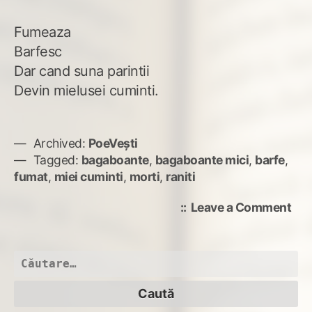
Fumeaza
Barfesc
Dar cand suna parintii
Devin mielusei cuminti.
Archived:
PoeVești
Tagged:
bagaboante
,
bagaboante mici
,
barfe
,
fumat
,
miei cuminti
,
morti
,
raniti
on
Leave a Comment
Bag
mic
Caută
după: