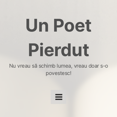
Skip
to
Un Poet
content
Pierdut
Nu vreau să schimb lumea, vreau doar s-o
povestesc!