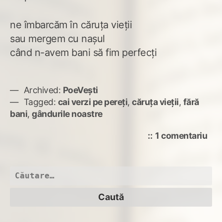
ne îmbarcăm în căruţa vieţii
sau mergem cu naşul
când n-avem bani să fim perfecţi
Archived:
PoeVești
Tagged:
cai verzi pe pereţi
,
căruţa vieţii
,
fără
bani
,
gândurile noastre
la
1 comentariu
Cai
ver
pe
Caută
per
după: