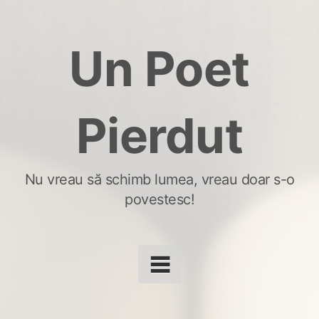
Skip
to
Un Poet
content
Pierdut
Nu vreau să schimb lumea, vreau doar s-o
povestesc!