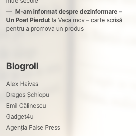
între secole
M-am informat despre dezinformare –
Un Poet Pierdut
la
Vaca mov – carte scrisă
pentru a promova un produs
Blogroll
Alex Haivas
Dragoș Șchiopu
Emil Călinescu
Gadget4u
Agenția False Press