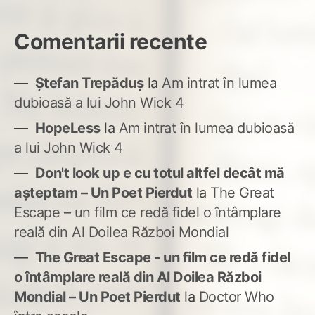
Comentarii recente
Ștefan Trepăduș
la
Am intrat în lumea
dubioasă a lui John Wick 4
HopeLess
la
Am intrat în lumea dubioasă
a lui John Wick 4
Don't look up e cu totul altfel decât mă
așteptam – Un Poet Pierdut
la
The Great
Escape – un film ce redă fidel o întâmplare
reală din Al Doilea Război Mondial
The Great Escape - un film ce redă fidel
o întâmplare reală din Al Doilea Război
Mondial – Un Poet Pierdut
la
Doctor Who