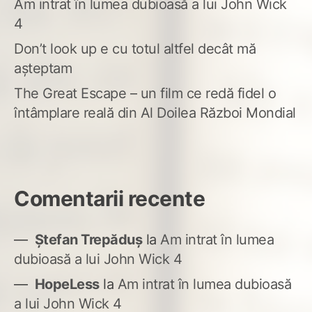
Am intrat în lumea dubioasă a lui John Wick
4
Don’t look up e cu totul altfel decât mă
așteptam
The Great Escape – un film ce redă fidel o
întâmplare reală din Al Doilea Război Mondial
Comentarii recente
Ștefan Trepăduș
la
Am intrat în lumea
dubioasă a lui John Wick 4
HopeLess
la
Am intrat în lumea dubioasă
a lui John Wick 4