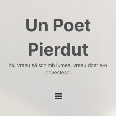
Skip
to
Un Poet
content
Pierdut
Nu vreau să schimb lumea, vreau doar s-o
povestesc!