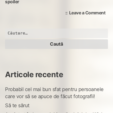
spoiler
on
Leave a Comment
Cau
sen
L-
Caută
ai
după:
văz
tu
cu
Articole recente
Probabil cel mai bun sfat pentru persoanele
care vor să se apuce de făcut fotografii!
Să te sărut