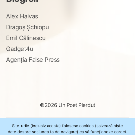
Alex Haivas
Dragoș Șchiopu
Emil Călinescu
Gadget4u
Agenția False Press
©2026 Un Poet Pierdut
Caută
Site-urile (inclusiv acesta) folosesc cookies (salvează niște
după:
date despre sesiunea ta de navigare) ca să funcționeze corect.