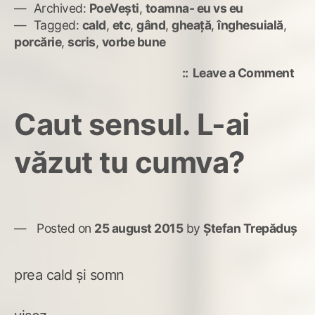
Archived:
PoeVești
,
toamna- eu vs eu
Tagged:
cald
,
etc
,
gând
,
gheață
,
înghesuială
,
porcărie
,
scris
,
vorbe bune
on
Leave a Comment
Ce
mai
Caut sensul. L-ai
mar
por
văzut tu cumva?
scr
vre
Posted on
25 august 2015
by
Ștefan Trepăduș
prea cald și somn