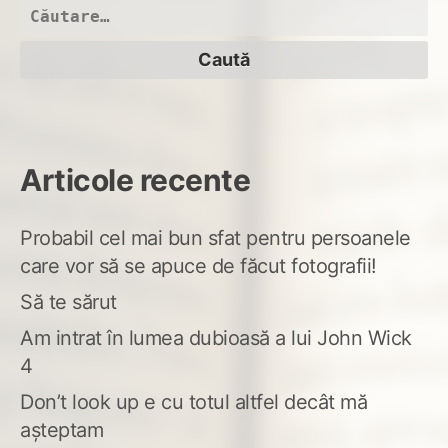
tim
Caută
după:
Articole recente
Probabil cel mai bun sfat pentru persoanele
care vor să se apuce de făcut fotografii!
Să te sărut
Am intrat în lumea dubioasă a lui John Wick
4
Don’t look up e cu totul altfel decât mă
așteptam