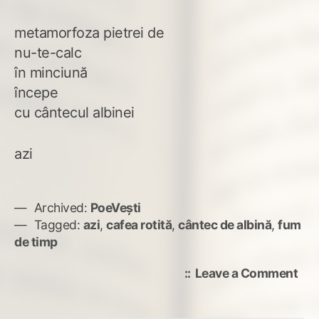
metamorfoza pietrei de
nu-te-calc
în minciună
începe
cu cântecul albinei
azi
Archived:
PoeVești
Tagged:
azi
,
cafea rotită
,
cântec de albină
,
fum
de timp
on
Leave a Comment
Fu
de