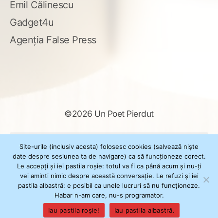
Emil Călinescu
Gadget4u
Agenția False Press
©2026 Un Poet Pierdut
Caută
Site-urile (inclusiv acesta) folosesc cookies (salvează niște
după:
date despre sesiunea ta de navigare) ca să funcționeze corect.
Le accepți și iei pastila roșie: totul va fi ca până acum și nu-ți
vei aminti nimic despre această conversație. Le refuzi și iei
pastila albastră: e posibil ca unele lucruri să nu funcționeze.
Powered by
WordPress
Habar n-am care, nu-s programator.
Theme
XSimply
by Il Jester
Iau pastila roșie!
Iau pastila albastră.