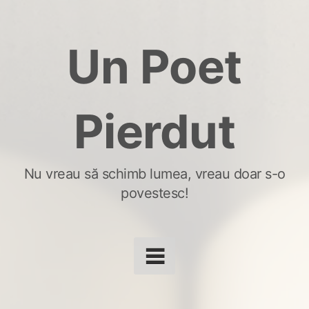
Skip
to
Un Poet
content
Pierdut
Nu vreau să schimb lumea, vreau doar s-o
povestesc!