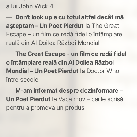
a lui John Wick 4
Don't look up e cu totul altfel decât mă
așteptam – Un Poet Pierdut
la
The Great
Escape – un film ce redă fidel o întâmplare
reală din Al Doilea Război Mondial
The Great Escape - un film ce redă fidel
o întâmplare reală din Al Doilea Război
Mondial – Un Poet Pierdut
la
Doctor Who
între secole
M-am informat despre dezinformare –
Un Poet Pierdut
la
Vaca mov – carte scrisă
pentru a promova un produs