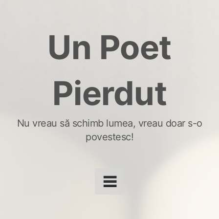
Skip
to
Un Poet
content
Pierdut
Nu vreau să schimb lumea, vreau doar s-o
povestesc!