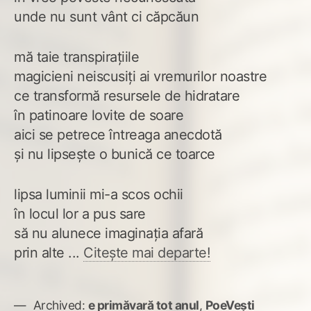
unde nu sunt vânt ci căpcăun
mă taie transpirațiile
magicieni neiscusiți ai vremurilor noastre
ce transformă resursele de hidratare
în patinoare lovite de soare
aici se petrece întreaga anecdotă
și nu lipsește o bunică ce toarce
lipsa luminii mi-a scos ochii
în locul lor a pus sare
să nu alunece imaginația afară
prin alte ...
Citește mai departe!
Archived:
e primăvară tot anul
,
PoeVești