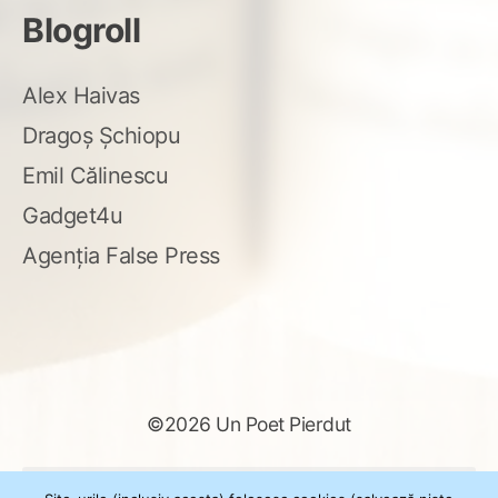
Blogroll
Alex Haivas
Dragoș Șchiopu
Emil Călinescu
Gadget4u
Agenția False Press
©2026 Un Poet Pierdut
Caută