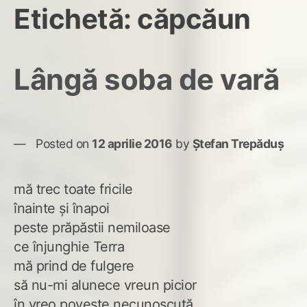
Etichetă:
căpcăun
Lângă soba de vară
Posted on
12 aprilie 2016
by
Ștefan Trepăduș
mă trec toate fricile
înainte și înapoi
peste prăpăstii nemiloase
ce înjunghie Terra
mă prind de fulgere
să nu-mi alunece vreun picior
în vreo poveste necunoscută