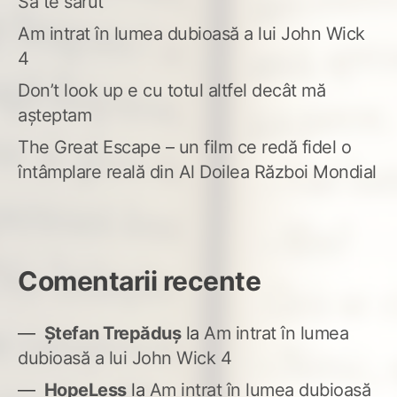
Să te sărut
Am intrat în lumea dubioasă a lui John Wick
4
Don’t look up e cu totul altfel decât mă
așteptam
The Great Escape – un film ce redă fidel o
întâmplare reală din Al Doilea Război Mondial
Comentarii recente
Ștefan Trepăduș
la
Am intrat în lumea
dubioasă a lui John Wick 4
HopeLess
la
Am intrat în lumea dubioasă