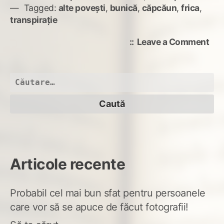
Tagged:
alte povești
,
bunică
,
căpcăun
,
frica
,
transpirație
on
Leave a Comment
Lân
sob
de
Caută
var
după:
Articole recente
Probabil cel mai bun sfat pentru persoanele
care vor să se apuce de făcut fotografii!