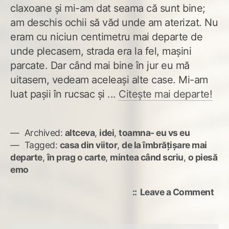
claxoane și mi-am dat seama că sunt bine;
am deschis ochii să văd unde am aterizat. Nu
eram cu niciun centimetru mai departe de
unde plecasem, strada era la fel, mașini
parcate. Dar când mai bine în jur eu mă
uitasem, vedeam aceleași alte case. Mi-am
luat pașii în rucsac și ...
Citește mai departe!
Archived:
altceva
,
idei
,
toamna- eu vs eu
Tagged:
casa din viitor
,
de la îmbrățișare mai
departe
,
în prag o carte
,
mintea când scriu
,
o piesă
emo
on
Leave a Comment
Ace
altă
cas