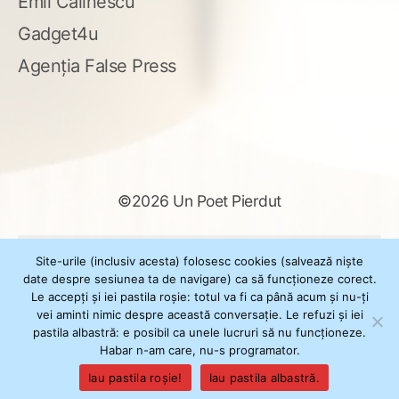
Emil Călinescu
Gadget4u
Agenția False Press
©2026 Un Poet Pierdut
Caută
Site-urile (inclusiv acesta) folosesc cookies (salvează niște
după:
date despre sesiunea ta de navigare) ca să funcționeze corect.
Le accepți și iei pastila roșie: totul va fi ca până acum și nu-ți
vei aminti nimic despre această conversație. Le refuzi și iei
pastila albastră: e posibil ca unele lucruri să nu funcționeze.
Powered by
WordPress
Habar n-am care, nu-s programator.
Theme
XSimply
by Il Jester
Iau pastila roșie!
Iau pastila albastră.