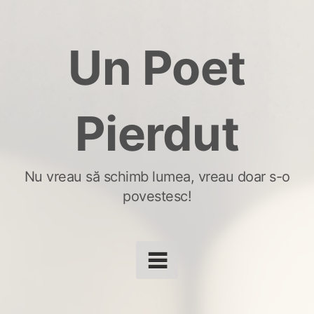
Skip
to
Un Poet
content
Pierdut
Nu vreau să schimb lumea, vreau doar s-o
povestesc!