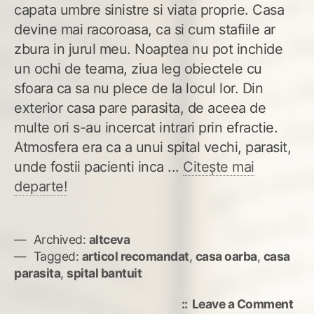
capata umbre sinistre si viata proprie. Casa
devine mai racoroasa, ca si cum stafiile ar
zbura in jurul meu. Noaptea nu pot inchide
un ochi de teama, ziua leg obiectele cu
sfoara ca sa nu plece de la locul lor. Din
exterior casa pare parasita, de aceea de
multe ori s-au incercat intrari prin efractie.
Atmosfera era ca a unui spital vechi, parasit,
unde fostii pacienti inca ...
Citește mai
departe!
Archived:
altceva
Tagged:
articol recomandat
,
casa oarba
,
casa
parasita
,
spital bantuit
on
Leave a Comment