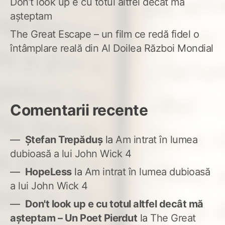
Don’t look up e cu totul altfel decât mă
așteptam
The Great Escape – un film ce redă fidel o
întâmplare reală din Al Doilea Război Mondial
Comentarii recente
Ștefan Trepăduș
la
Am intrat în lumea
dubioasă a lui John Wick 4
HopeLess
la
Am intrat în lumea dubioasă
a lui John Wick 4
Don't look up e cu totul altfel decât mă
așteptam – Un Poet Pierdut
la
The Great