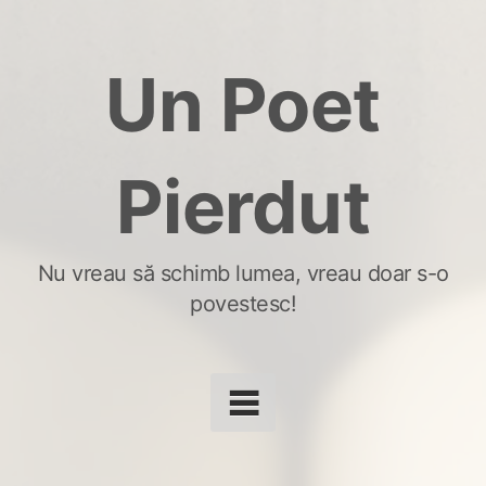
Skip
to
Un Poet
content
Pierdut
Nu vreau să schimb lumea, vreau doar s-o
povestesc!