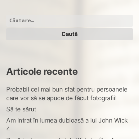
Sap
cas
oar
Caută
după:
Articole recente
Probabil cel mai bun sfat pentru persoanele
care vor să se apuce de făcut fotografii!
Să te sărut
Am intrat în lumea dubioasă a lui John Wick
4