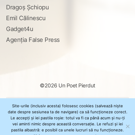
Dragoș Șchiopu
Emil Călinescu
Gadget4u
Agenția False Press
©2026 Un Poet Pierdut
Caută
Site-urile (inclusiv acesta) folosesc cookies (salvează niște
după:
date despre sesiunea ta de navigare) ca să funcționeze corect.
Le accepți și iei pastila roșie: totul va fi ca până acum și nu-ți
vei aminti nimic despre această conversație. Le refuzi și iei
pastila albastră: e posibil ca unele lucruri să nu funcționeze.
Powered by
WordPress