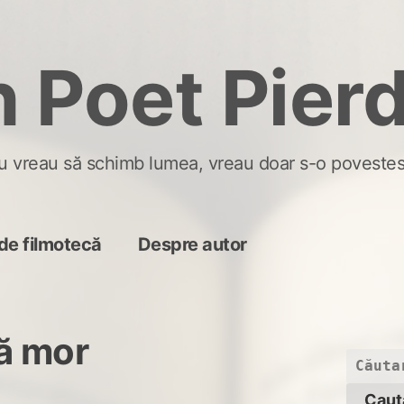
 Poet Pier
u vreau să schimb lumea, vreau doar s-o povestes
de filmotecă
Despre autor
ă mor
Caută
după: