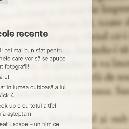
cole recente
l cel mai bun sfat pentru
nele care vor să se apuce
t fotografii!
ărut
at în lumea dubioasă a lui
ick 4
ook up e cu totul altfel
mă așteptam
eat Escape – un film ce