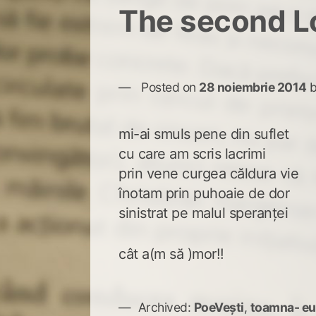
The second L
Posted on
28 noiembrie 2014
mi-ai smuls pene din suflet
cu care am scris lacrimi
prin vene curgea căldura vie
înotam prin puhoaie de dor
sinistrat pe malul speranței
cât a(m să )mor!!
Archived:
PoeVești
,
toamna- eu