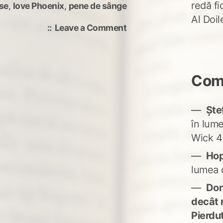
redă fi
ise
,
love Phoenix
,
pene de sânge
Al Doi
on
Leave a Comment
The
second
Love
phoenix
Come
Ște
în lum
Wick 4
Ho
lumea 
Don'
decât 
Pierdu