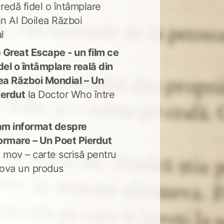
 redă fidel o întâmplare
in Al Doilea Război
l
 Great Escape - un film ce
del o întâmplare reală din
lea Război Mondial – Un
ierdut
la
Doctor Who între
m informat despre
ormare – Un Poet Pierdut
 mov – carte scrisă pentru
ova un produs