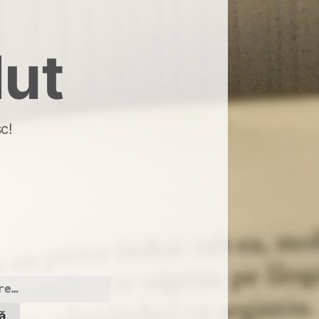
dut
c!