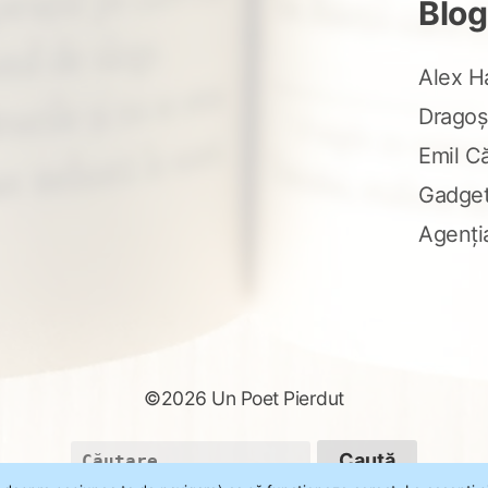
Blog
Alex H
Dragoș
Emil C
Gadge
Agenți
©2026 Un Poet Pierdut
Caută
după: