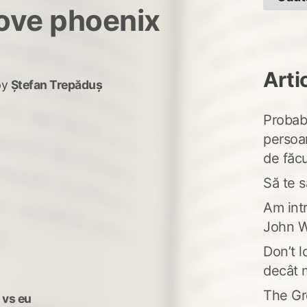
ove phoenix
Arti
by
Ștefan Trepăduș
Probabi
persoa
de făcu
Să te s
Am intr
John W
Don’t l
decât 
The Gr
 vs eu