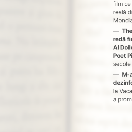
film ce
reală d
Mondia
The
redă fi
Al Doi
Poet P
secole
M-a
dezinf
la
Vaca
a prom