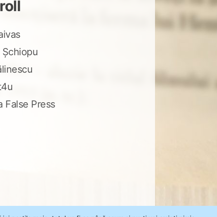
roll
aivas
 Șchiopu
ălinescu
t4u
a False Press