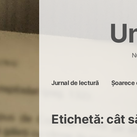
Skip
to
Un
content
N
Jurnal de lectură
Șoarece 
Etichetă:
cât s