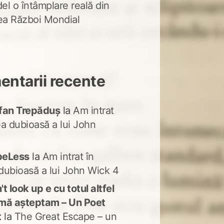
del o întâmplare reală din
lea Război Mondial
ntarii recente
fan Trepăduș
la
Am intrat
ea dubioasă a lui John
peLess
la
Am intrat în
dubioasă a lui John Wick 4
t look up e cu totul altfel
mă așteptam – Un Poet
t
la
The Great Escape – un