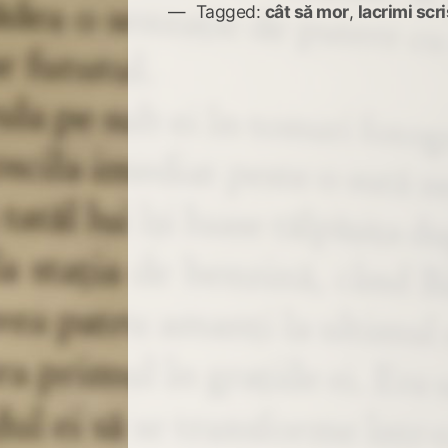
Tagged:
cât să mor
,
lacrimi scr