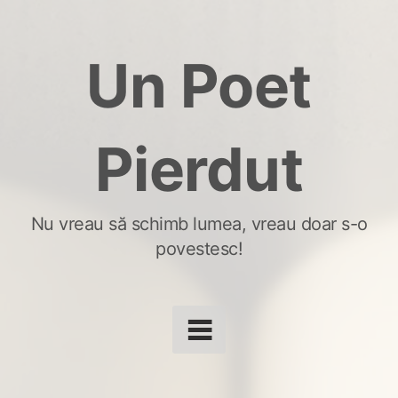
Skip
to
Un Poet
content
Pierdut
Nu vreau să schimb lumea, vreau doar s-o
povestesc!