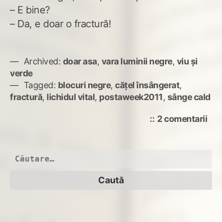
– E bine?
– Da, e doar o fractură!
Archived:
doar asa
,
vara luminii negre
,
viu și
verde
Tagged:
blocuri negre
,
cățel însângerat
,
fractură
,
lichidul vital
,
postaweek2011
,
sânge cald
la
2 comentarii
13
Caută
după: