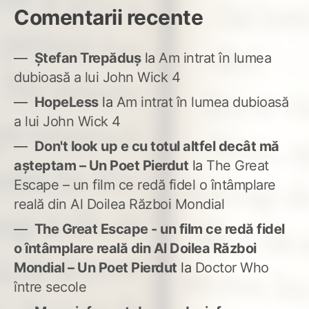
Comentarii recente
Ștefan Trepăduș
la
Am intrat în lumea
dubioasă a lui John Wick 4
HopeLess
la
Am intrat în lumea dubioasă
a lui John Wick 4
Don't look up e cu totul altfel decât mă
așteptam – Un Poet Pierdut
la
The Great
Escape – un film ce redă fidel o întâmplare
reală din Al Doilea Război Mondial
The Great Escape - un film ce redă fidel
o întâmplare reală din Al Doilea Război
Mondial – Un Poet Pierdut
la
Doctor Who
între secole