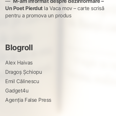
M-am informat despre dezinformare –
Un Poet Pierdut
la
Vaca mov – carte scrisă
pentru a promova un produs
Blogroll
Alex Haivas
Dragoș Șchiopu
Emil Călinescu
Gadget4u
Agenția False Press