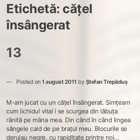
Etichetă:
cățel
însângerat
13
Posted on
1 august 2011
by
Ștefan Trepăduș
M-am jucat cu un cățel însângerat. Simțeam
cum lichidul vital i se scurgea din lăbuța
rănită pe mâna mea. Din când în când lingea
sângele cald de pe brațul meu. Blocurile se
derulau negre, cu rapiditate printre noi…