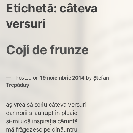
Etichetă:
câteva
versuri
Coji de frunze
Posted on
19 noiembrie 2014
by
Ștefan
Trepăduș
aș vrea să scriu câteva versuri
dar norii s-au rupt în ploaie
și-mi udă inspirația cãruntă
mă frăgezesc pe dinăuntru