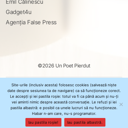
Emil Călinescu
Gadget4u
Agenția False Press
©2026 Un Poet Pierdut
Caută
Site-urile (inclusiv acesta) folosesc cookies (salvează niște
după:
date despre sesiunea ta de navigare) ca să funcționeze corect.
Le accepți și iei pastila roșie: totul va fi ca până acum și nu-ți
vei aminti nimic despre această conversație. Le refuzi și iei
pastila albastră: e posibil ca unele lucruri să nu funcționeze.
Powered by
WordPress
Habar n-am care, nu-s programator.
Theme
XSimply
by Il Jester
Iau pastila roșie!
Iau pastila albastră.