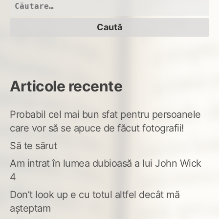
fru
Caută
după:
Articole recente
Probabil cel mai bun sfat pentru persoanele
care vor să se apuce de făcut fotografii!
Să te sărut
Am intrat în lumea dubioasă a lui John Wick
4
Don’t look up e cu totul altfel decât mă
așteptam