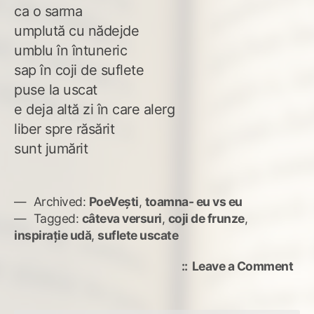
ca o sarma
umplută cu nădejde
umblu în întuneric
sap în coji de suflete
puse la uscat
e deja altă zi în care alerg
liber spre răsărit
sunt jumărit
Archived:
PoeVești
,
toamna- eu vs eu
Tagged:
câteva versuri
,
coji de frunze
,
inspirație udă
,
suflete uscate
on
Leave a Comment
Coj
de