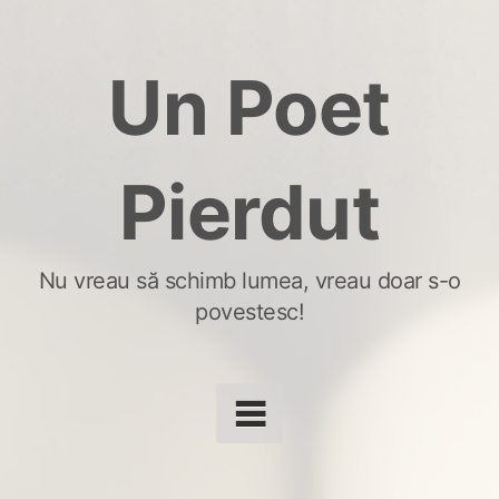
Skip
to
Un Poet
content
Pierdut
Nu vreau să schimb lumea, vreau doar s-o
povestesc!