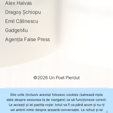
Alex Haivas
Dragoș Șchiopu
Emil Călinescu
Gadget4u
Agenția False Press
©2026 Un Poet Pierdut
Caută
Site-urile (inclusiv acesta) folosesc cookies (salvează niște
după:
date despre sesiunea ta de navigare) ca să funcționeze corect.
Le accepți și iei pastila roșie: totul va fi ca până acum și nu-ți
vei aminti nimic despre această conversație. Le refuzi și iei