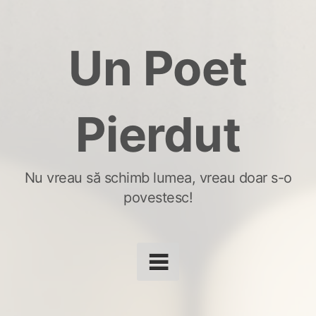
Skip
to
Un Poet
content
Pierdut
Nu vreau să schimb lumea, vreau doar s-o
povestesc!