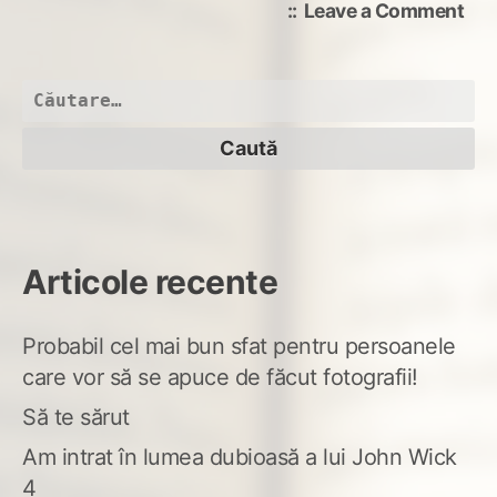
on
Leave a Comment
Mos
bin
si
Caută
bab
după:
art
Articole recente
Probabil cel mai bun sfat pentru persoanele
care vor să se apuce de făcut fotografii!
Să te sărut
Am intrat în lumea dubioasă a lui John Wick
4