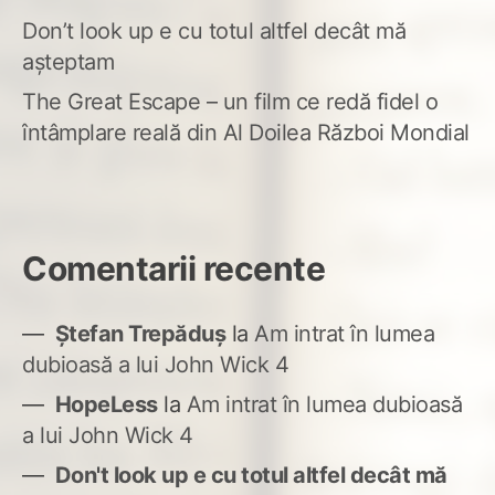
Don’t look up e cu totul altfel decât mă
așteptam
The Great Escape – un film ce redă fidel o
întâmplare reală din Al Doilea Război Mondial
Comentarii recente
Ștefan Trepăduș
la
Am intrat în lumea
dubioasă a lui John Wick 4
HopeLess
la
Am intrat în lumea dubioasă
a lui John Wick 4
Don't look up e cu totul altfel decât mă