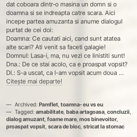
dat coboara dintr-o masina un domn si o
doamna si se indreapta catre scara. Aici
incepe partea amuzanta si anume dialogul
purtat de cei doi:
Doamna: Ce cautati aici, cand sunt atatea
alte scari? Ati venit sa faceti galagie!
Domnul: Lasa-i, ma, nu vezi ce linistiti sunt!
Dna.: De ce stai acolo, ca e proaspat vopsit?
Dl.: S-a uscat, ca l-am vopsit acum doua ...
Citește mai departe!
Archived:
Pamflet
,
toamna- eu vs eu
Tagged:
amabilitate
,
baba artagoasa
,
concluzii
,
dialog amuzant
,
foame mare
,
mos binevoitor
,
proaspat vopsit
,
scara de bloc
,
stricat la stomac