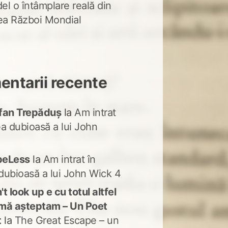
del o întâmplare reală din
lea Război Mondial
ntarii recente
fan Trepăduș
la
Am intrat
ea dubioasă a lui John
peLess
la
Am intrat în
dubioasă a lui John Wick 4
t look up e cu totul altfel
mă așteptam – Un Poet
t
la
The Great Escape – un