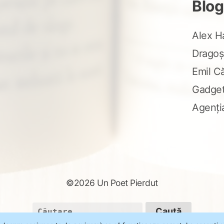
Blog
Alex H
Dragoș
Emil C
Gadge
Agenți
©2026 Un Poet Pierdut
Caută
după: