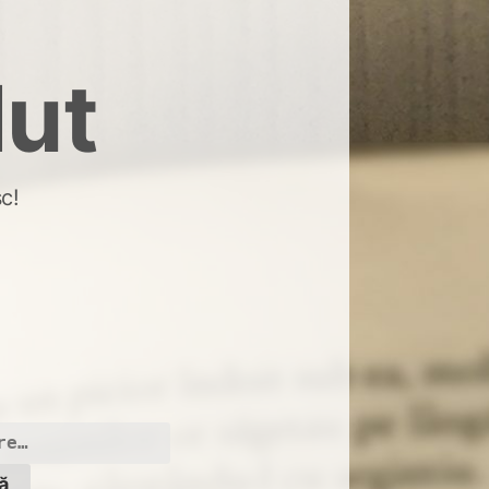
dut
c!