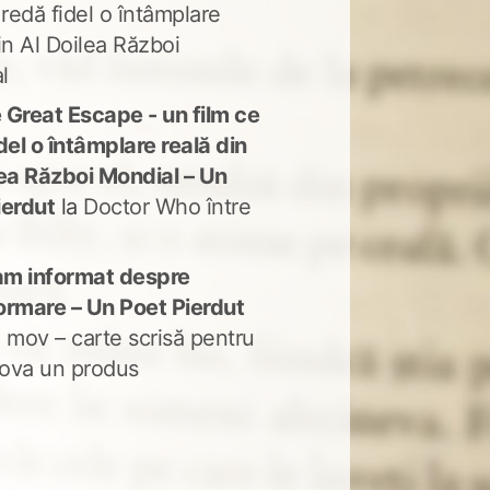
 redă fidel o întâmplare
in Al Doilea Război
l
 Great Escape - un film ce
del o întâmplare reală din
lea Război Mondial – Un
ierdut
la
Doctor Who între
m informat despre
ormare – Un Poet Pierdut
 mov – carte scrisă pentru
ova un produs