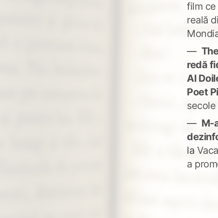
film ce
reală d
Mondia
The
redă fi
Al Doi
Poet P
secole
M-a
dezinf
la
Vaca
a prom