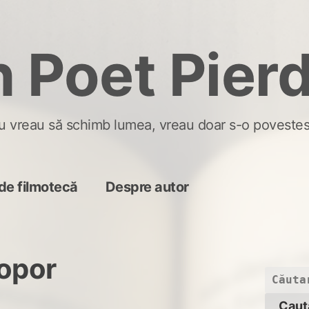
 Poet Pier
u vreau să schimb lumea, vreau doar s-o povestes
de filmotecă
Despre autor
popor
Caută
după: