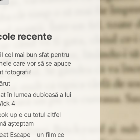
cole recente
l cel mai bun sfat pentru
nele care vor să se apuce
t fotografii!
ărut
at în lumea dubioasă a lui
ick 4
ook up e cu totul altfel
mă așteptam
eat Escape – un film ce