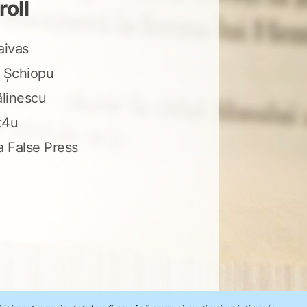
roll
aivas
 Șchiopu
ălinescu
t4u
a False Press