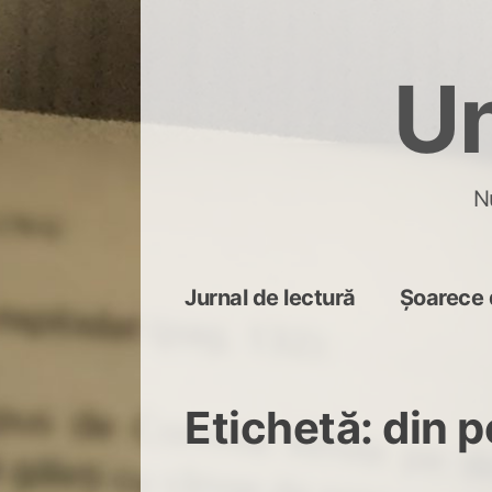
Skip
to
Un
content
N
Jurnal de lectură
Șoarece 
Etichetă:
din 