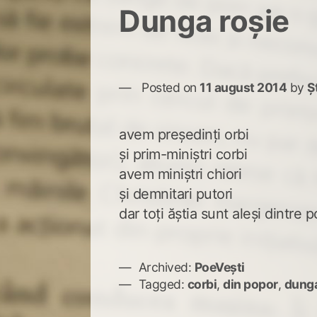
Dunga roşie
Posted on
11 august 2014
by
Ș
avem preşedinţi orbi
şi prim-miniştri corbi
avem miniştri chiori
şi demnitari putori
dar toţi ăştia sunt aleşi dintre 
Archived:
PoeVești
Tagged:
corbi
,
din popor
,
dunga