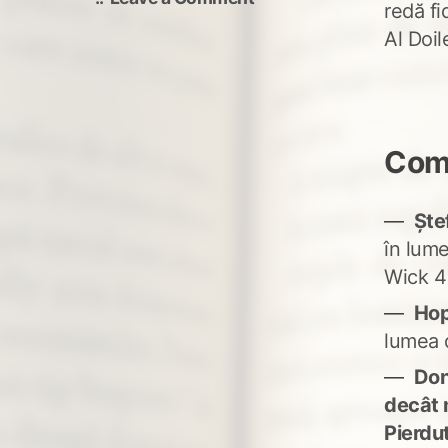
redă fi
Dunga
Al Doi
roşie
Come
Ște
în lum
Wick 4
Ho
lumea 
Don'
decât 
Pierdu