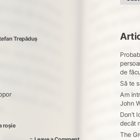
Arti
tefan Trepăduș
Probabi
persoa
de făcu
Să te s
popor
Am intr
John W
Don’t l
decât 
 roşie
The Gr
on
Leave a Comment