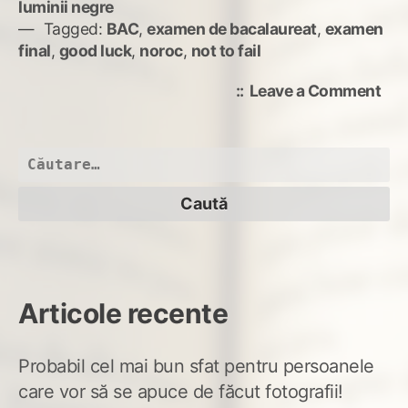
luminii negre
Tagged:
BAC
,
examen de bacalaureat
,
examen
final
,
good luck
,
noroc
,
not to fail
on
Leave a Comment
*NO
Caută
după:
Articole recente
Probabil cel mai bun sfat pentru persoanele
care vor să se apuce de făcut fotografii!