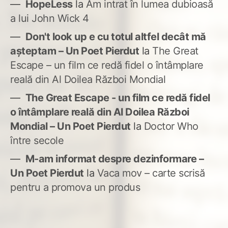
HopeLess
la
Am intrat în lumea dubioasă
a lui John Wick 4
Don't look up e cu totul altfel decât mă
așteptam – Un Poet Pierdut
la
The Great
Escape – un film ce redă fidel o întâmplare
reală din Al Doilea Război Mondial
The Great Escape - un film ce redă fidel
o întâmplare reală din Al Doilea Război
Mondial – Un Poet Pierdut
la
Doctor Who
între secole
M-am informat despre dezinformare –
Un Poet Pierdut
la
Vaca mov – carte scrisă
pentru a promova un produs