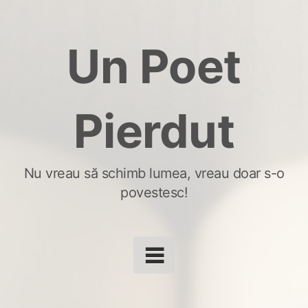
Skip
to
Un Poet
content
Pierdut
Nu vreau să schimb lumea, vreau doar s-o
povestesc!