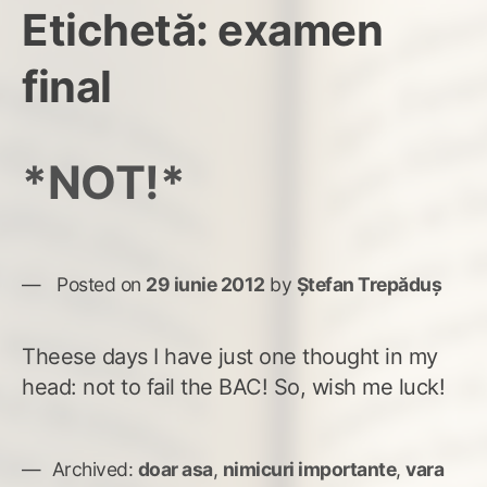
Etichetă:
examen
final
*NOT!*
Posted on
29 iunie 2012
by
Ștefan Trepăduș
Theese days I have just one thought in my
head: not to fail the BAC! So, wish me luck!
Archived:
doar asa
,
nimicuri importante
,
vara