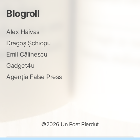
Blogroll
Alex Haivas
Dragoș Șchiopu
Emil Călinescu
Gadget4u
Agenția False Press
©2026 Un Poet Pierdut