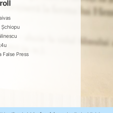
roll
aivas
 Șchiopu
ălinescu
t4u
a False Press