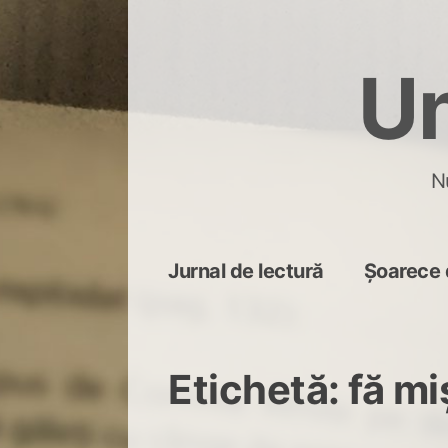
Skip
to
Un
content
N
Jurnal de lectură
Șoarece 
Etichetă:
fă mi