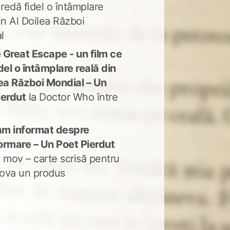
 redă fidel o întâmplare
in Al Doilea Război
l
 Great Escape - un film ce
del o întâmplare reală din
lea Război Mondial – Un
ierdut
la
Doctor Who între
m informat despre
ormare – Un Poet Pierdut
 mov – carte scrisă pentru
ova un produs