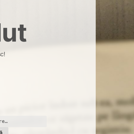
dut
c!