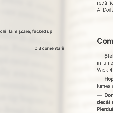
redă fi
Al Doi
ochi
,
fă mişcare
,
fucked up
Come
la
3 comentarii
Fuck-
Ște
up
în lum
morning
Wick 4
Ho
lumea 
Don'
decât 
Pierdu