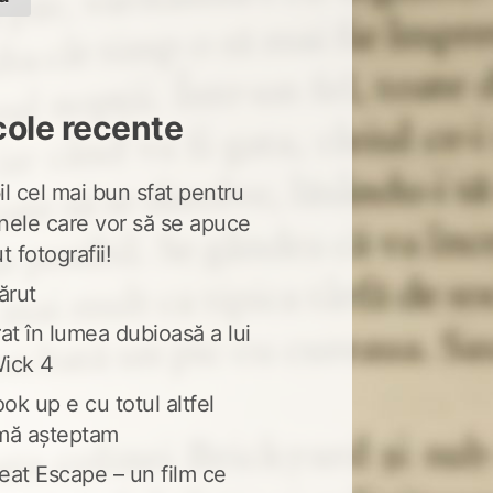
cole recente
l cel mai bun sfat pentru
nele care vor să se apuce
t fotografii!
ărut
at în lumea dubioasă a lui
ick 4
ook up e cu totul altfel
mă așteptam
eat Escape – un film ce