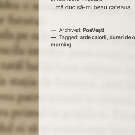
…mă duc să-mi beau cafeaua.
Archived:
PoeVești
Tagged:
arde calorii
,
dureri de 
morning