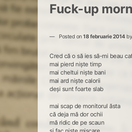
Fuck-up morn
Posted on
18 februarie 2014
b
Cred că o să ies să-mi beau c
mai pierd nişte timp
mai cheltui nişte bani
mai ard nişte calorii
deşi sunt foarte slab
mai scap de monitorul ăsta
că deja mă dor ochii
mă ridic de pe scaun
şi fac nişte mişcare