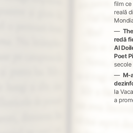
film ce
reală d
Mondia
The
redă fi
Al Doi
Poet P
secole
M-a
dezinf
la
Vaca
a prom