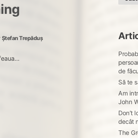
ing
Arti
y
Ștefan Trepăduș
Probabi
afeaua…
persoa
de făcu
Să te s
Am intr
John W
Don’t l
decât 
The Gr