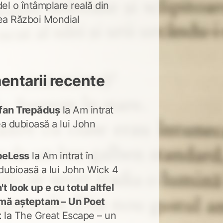
del o întâmplare reală din
lea Război Mondial
ntarii recente
fan Trepăduș
la
Am intrat
ea dubioasă a lui John
peLess
la
Am intrat în
dubioasă a lui John Wick 4
t look up e cu totul altfel
mă așteptam – Un Poet
t
la
The Great Escape – un