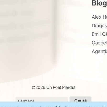
Blog
Alex H
Dragoș
Emil C
Gadge
Agenți
©2026 Un Poet Pierdut
Caută
după: