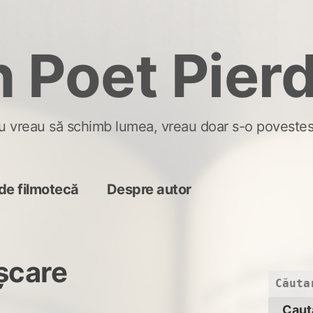
 Poet Pier
u vreau să schimb lumea, vreau doar s-o povestes
de filmotecă
Despre autor
şcare
Caută
după: