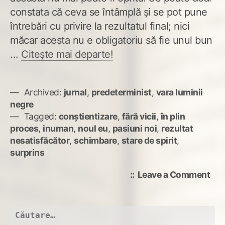
constata că ceva se întâmplă și se pot pune
întrebări cu privire la rezultatul final; nici
măcar acesta nu e obligatoriu să fie unul bun
...
Citește mai departe!
Archived:
jurnal
,
predeterminist
,
vara luminii
negre
Tagged:
conștientizare
,
fără vicii
,
în plin
proces
,
inuman
,
noul eu
,
pasiuni noi
,
rezultat
nesatisfăcător
,
schimbare
,
stare de spirit
,
surprins
on
Leave a Comment
Nou
Eu
Caută