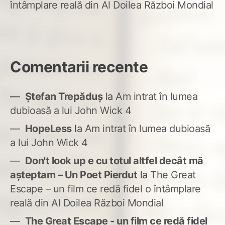
întâmplare reală din Al Doilea Război Mondial
Comentarii recente
Ștefan Trepăduș
la
Am intrat în lumea
dubioasă a lui John Wick 4
HopeLess
la
Am intrat în lumea dubioasă
a lui John Wick 4
Don't look up e cu totul altfel decât mă
așteptam – Un Poet Pierdut
la
The Great
Escape – un film ce redă fidel o întâmplare
reală din Al Doilea Război Mondial
The Great Escape - un film ce redă fidel