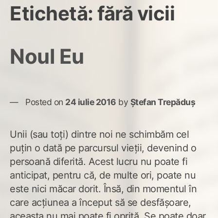
Etichetă:
fără vicii
Noul Eu
Posted on
24 iulie 2016
by
Ștefan Trepăduș
Unii (sau toți) dintre noi ne schimbăm cel
puțin o dată pe parcursul vieții, devenind o
persoană diferită. Acest lucru nu poate fi
anticipat, pentru că, de multe ori, poate nu
este nici măcar dorit. Însă, din momentul în
care acțiunea a început să se desfășoare,
aceasta nu mai poate fi oprită. Se poate doar