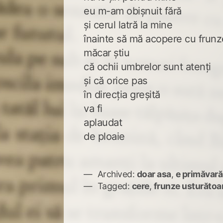
eu m-am obișnuit fără
și cerul latră la mine
înainte să mă acopere cu frunz
măcar știu
că ochii umbrelor sunt atenți
și că orice pas
în direcția greșită
va fi
aplaudat
de ploaie
Archived:
doar asa
,
e primăvară
Tagged:
cere
,
frunze usturătoa