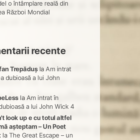
del o întâmplare reală din
lea Război Mondial
ntarii recente
fan Trepăduș
la
Am intrat
ea dubioasă a lui John
peLess
la
Am intrat în
dubioasă a lui John Wick 4
t look up e cu totul altfel
mă așteptam – Un Poet
t
la
The Great Escape – un