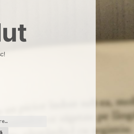
dut
c!