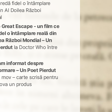
 redă fidel o întâmplare
in Al Doilea Război
l
 Great Escape - un film ce
del o întâmplare reală din
lea Război Mondial – Un
ierdut
la
Doctor Who între
m informat despre
ormare – Un Poet Pierdut
 mov – carte scrisă pentru
ova un produs