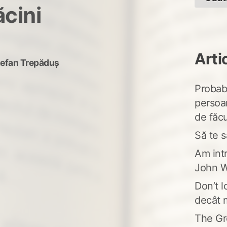
ăcini
Arti
tefan Trepăduș
Probabi
persoa
de făcu
Să te s
Am intr
John W
Don’t l
decât 
The Gr