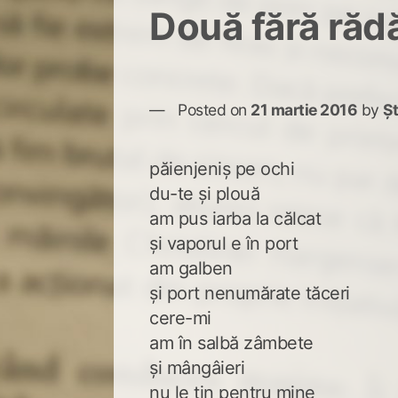
Două fără răd
Posted on
21 martie 2016
by
Ș
păienjeniș pe ochi
du-te și plouă
am pus iarba la călcat
și vaporul e în port
am galben
și port nenumărate tăceri
cere-mi
am în salbă zâmbete
și mângâieri
nu le țin pentru mine