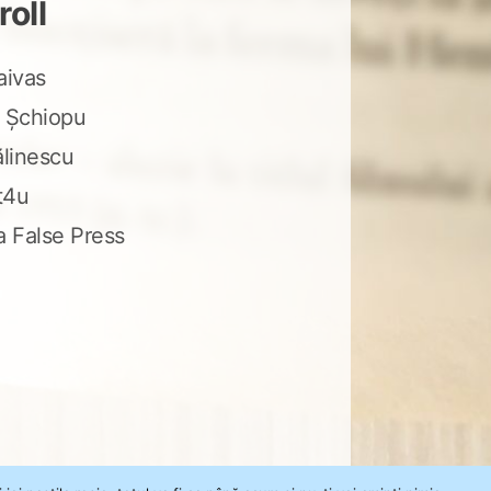
roll
aivas
 Șchiopu
ălinescu
t4u
a False Press