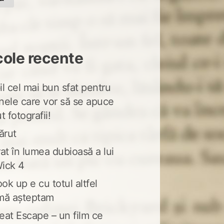
cole recente
l cel mai bun sfat pentru
nele care vor să se apuce
t fotografii!
ărut
at în lumea dubioasă a lui
ick 4
ook up e cu totul altfel
mă așteptam
eat Escape – un film ce