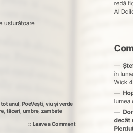
redă fi
Al Doi
e usturătoare
Come
Ște
în lum
Wick 4
Ho
lumea 
 tot anul
,
PoeVești
,
viu și verde
re
,
tăceri
,
umbre
,
zambete
Don'
decât 
on
Leave a Comment
Pierdu
Două