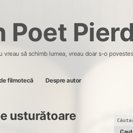
 Poet Pier
u vreau să schimb lumea, vreau doar s-o povestes
de filmotecă
Despre autor
e usturătoare
Caută
după: