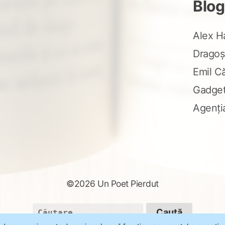
Blog
Alex H
Dragoș
Emil C
Gadge
Agenți
©2026 Un Poet Pierdut
Caută
după: