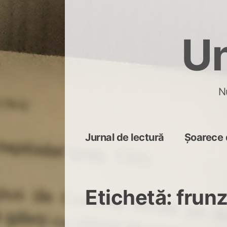
Skip
to
Un
content
N
Jurnal de lectură
Șoarece 
Etichetă:
frunz