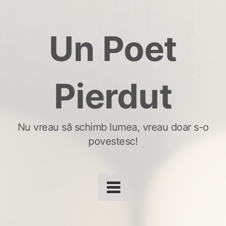
Skip
to
Un Poet
content
Pierdut
Nu vreau să schimb lumea, vreau doar s-o
povestesc!