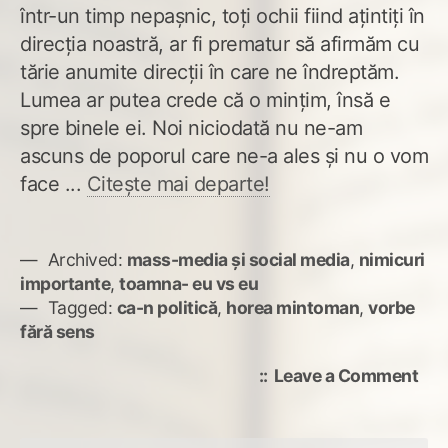
într-un timp nepașnic, toți ochii fiind ațintiți în
direcția noastră, ar fi prematur să afirmăm cu
tărie anumite direcții în care ne îndreptăm.
Lumea ar putea crede că o mințim, însă e
spre binele ei. Noi niciodată nu ne-am
ascuns de poporul care ne-a ales și nu o vom
face ...
Citește mai departe!
Archived:
mass-media și social media
,
nimicuri
importante
,
toamna- eu vs eu
Tagged:
ca-n politică
,
horea mintoman
,
vorbe
fără sens
on
Leave a Comment
Pol