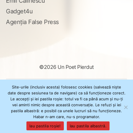
Emil Călinescu
Gadget4u
Agenția False Press
©2026 Un Poet Pierdut
Caută
Site-urile (inclusiv acesta) folosesc cookies (salvează niște
după:
date despre sesiunea ta de navigare) ca să funcționeze corect.
Le accepți și iei pastila roșie: totul va fi ca până acum și nu-ți
vei aminti nimic despre această conversație. Le refuzi și iei
pastila albastră: e posibil ca unele lucruri să nu funcționeze.
Powered by
WordPress
Habar n-am care, nu-s programator.
Theme
XSimply
by Il Jester
Iau pastila roșie!
Iau pastila albastră.