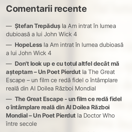
Comentarii recente
Ștefan Trepăduș
la
Am intrat în lumea
dubioasă a lui John Wick 4
HopeLess
la
Am intrat în lumea dubioasă
a lui John Wick 4
Don't look up e cu totul altfel decât mă
așteptam – Un Poet Pierdut
la
The Great
Escape – un film ce redă fidel o întâmplare
reală din Al Doilea Război Mondial
The Great Escape - un film ce redă fidel
o întâmplare reală din Al Doilea Război
Mondial – Un Poet Pierdut
la
Doctor Who
între secole