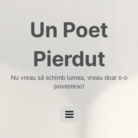
Skip
to
Un Poet
content
Pierdut
Nu vreau să schimb lumea, vreau doar s-o
povestesc!