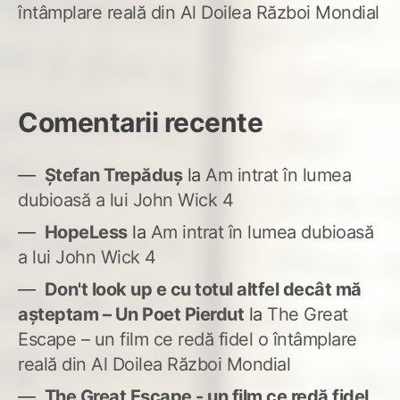
întâmplare reală din Al Doilea Război Mondial
Comentarii recente
Ștefan Trepăduș
la
Am intrat în lumea
dubioasă a lui John Wick 4
HopeLess
la
Am intrat în lumea dubioasă
a lui John Wick 4
Don't look up e cu totul altfel decât mă
așteptam – Un Poet Pierdut
la
The Great
Escape – un film ce redă fidel o întâmplare
reală din Al Doilea Război Mondial
The Great Escape - un film ce redă fidel