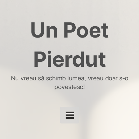
Skip
to
Un Poet
content
Pierdut
Nu vreau să schimb lumea, vreau doar s-o
povestesc!