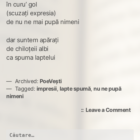
în curu’ gol
(scuzaţi expresia)
de nu ne mai pupă nimeni
dar suntem apăraţi
de chiloţeii albi
ca spuma laptelui
Archived:
PoeVești
Tagged:
impresii
,
lapte spumă
,
nu ne pupă
nimeni
on
Leave a Comment
Imp
de
la
Caută
mu