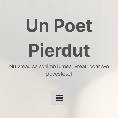
Skip
to
Un Poet
content
Pierdut
Nu vreau să schimb lumea, vreau doar s-o
povestesc!