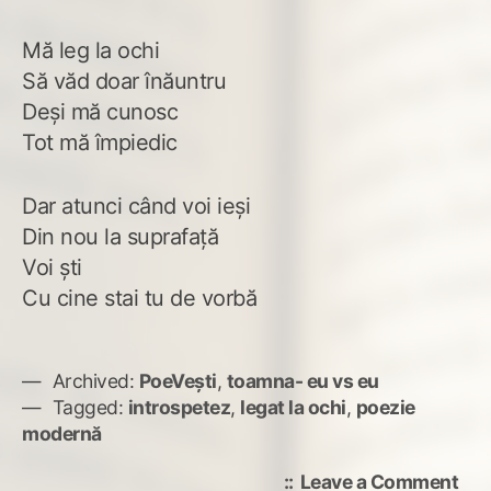
Mă leg la ochi
Să văd doar înăuntru
Deşi mă cunosc
Tot mă împiedic
Dar atunci când voi ieşi
Din nou la suprafaţă
Voi şti
Cu cine stai tu de vorbă
Archived:
PoeVești
,
toamna- eu vs eu
Tagged:
introspetez
,
legat la ochi
,
poezie
modernă
on
Leave a Comment