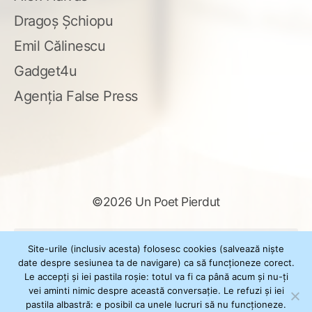
Dragoș Șchiopu
Emil Călinescu
Gadget4u
Agenția False Press
©2026 Un Poet Pierdut
Caută
Site-urile (inclusiv acesta) folosesc cookies (salvează niște
după:
date despre sesiunea ta de navigare) ca să funcționeze corect.
Le accepți și iei pastila roșie: totul va fi ca până acum și nu-ți
vei aminti nimic despre această conversație. Le refuzi și iei
pastila albastră: e posibil ca unele lucruri să nu funcționeze.
Powered by
WordPress