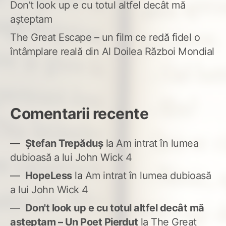
Don’t look up e cu totul altfel decât mă
așteptam
The Great Escape – un film ce redă fidel o
întâmplare reală din Al Doilea Război Mondial
Comentarii recente
Ștefan Trepăduș
la
Am intrat în lumea
dubioasă a lui John Wick 4
HopeLess
la
Am intrat în lumea dubioasă
a lui John Wick 4
Don't look up e cu totul altfel decât mă
așteptam – Un Poet Pierdut
la
The Great