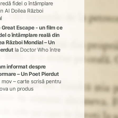
 redă fidel o întâmplare
in Al Doilea Război
l
 Great Escape - un film ce
del o întâmplare reală din
lea Război Mondial – Un
ierdut
la
Doctor Who între
m informat despre
ormare – Un Poet Pierdut
 mov – carte scrisă pentru
ova un produs