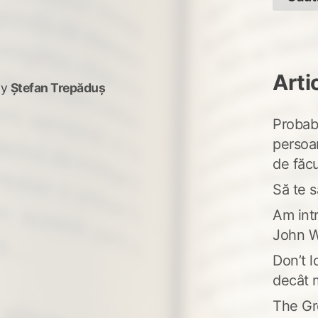
Arti
by
Ștefan Trepăduș
Probabi
persoa
de făcu
Să te s
Am intr
John W
Don’t l
decât 
The Gr