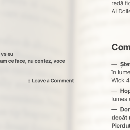
redă fi
Al Doi
Come
 vs eu
 am ce face
,
nu contez
,
voce
Ște
în lum
Wick 4
on
Leave a Comment
Inerție
Ho
lumea 
Don'
decât 
Pierdu