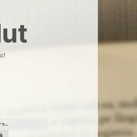
dut
c!