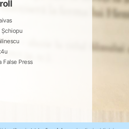
roll
aivas
 Șchiopu
ălinescu
t4u
a False Press