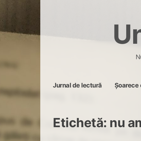
Skip
to
Un
content
N
Jurnal de lectură
Șoarece 
Etichetă:
nu a