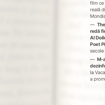
film ce
reală d
Mondia
The
redă fi
Al Doi
Poet P
secole
M-a
dezinf
la
Vaca
a prom