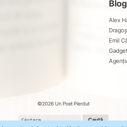
Blog
Alex H
Dragoș
Emil C
Gadge
Agenți
©2026 Un Poet Pierdut
Caută
după: