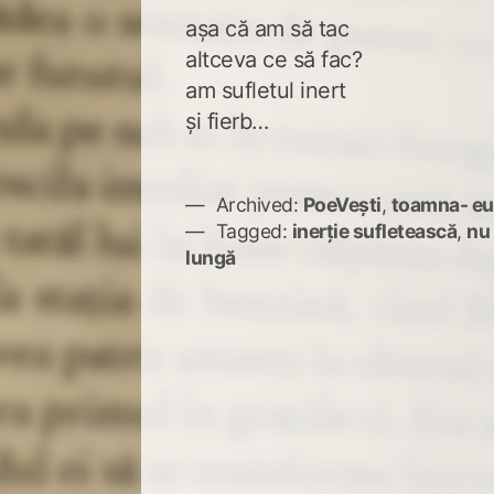
așa că am să tac
altceva ce să fac?
am sufletul inert
și fierb…
Archived:
PoeVești
,
toamna- eu
Tagged:
inerție sufletească
,
nu
lungă