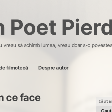
 Poet Pier
u vreau să schimb lumea, vreau doar s-o povestes
de filmotecă
Despre autor
m ce face
Caută
după: