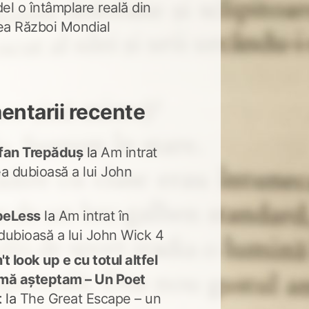
del o întâmplare reală din
lea Război Mondial
ntarii recente
fan Trepăduș
la
Am intrat
ea dubioasă a lui John
peLess
la
Am intrat în
dubioasă a lui John Wick 4
t look up e cu totul altfel
mă așteptam – Un Poet
t
la
The Great Escape – un