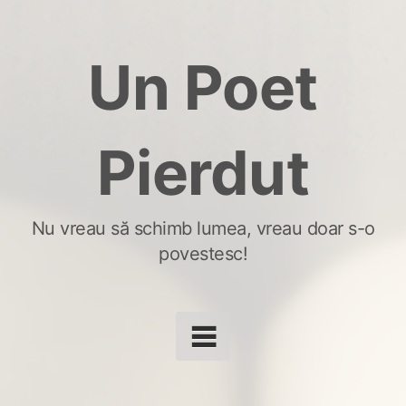
Skip
to
Un Poet
content
Pierdut
Nu vreau să schimb lumea, vreau doar s-o
povestesc!