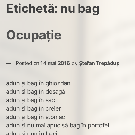
Etichetă:
nu bag
Ocupație
Posted on
14 mai 2016
by
Ștefan Trepăduș
adun și bag în ghiozdan
adun și bag în desagă
adun și bag în sac
adun și bag în creier
adun și bag în stomac
adun și nu mai apuc să bag în portofel
adun și pun în beci