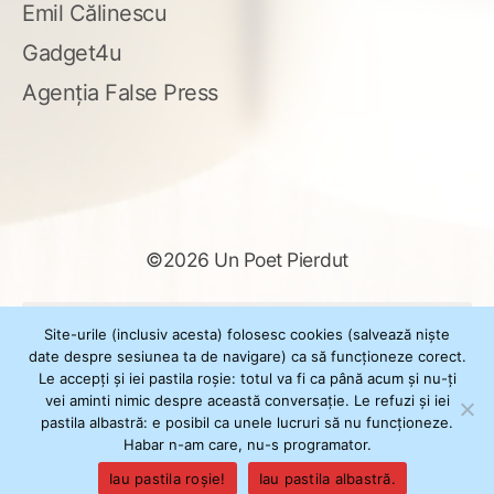
Emil Călinescu
Gadget4u
Agenția False Press
©2026 Un Poet Pierdut
Caută
Site-urile (inclusiv acesta) folosesc cookies (salvează niște
după:
date despre sesiunea ta de navigare) ca să funcționeze corect.
Le accepți și iei pastila roșie: totul va fi ca până acum și nu-ți
vei aminti nimic despre această conversație. Le refuzi și iei
pastila albastră: e posibil ca unele lucruri să nu funcționeze.
Powered by
WordPress
Habar n-am care, nu-s programator.
Theme
XSimply
by Il Jester
Iau pastila roșie!
Iau pastila albastră.