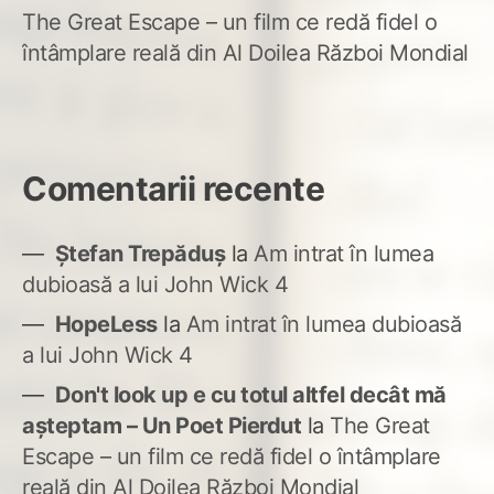
The Great Escape – un film ce redă fidel o
întâmplare reală din Al Doilea Război Mondial
Comentarii recente
Ștefan Trepăduș
la
Am intrat în lumea
dubioasă a lui John Wick 4
HopeLess
la
Am intrat în lumea dubioasă
a lui John Wick 4
Don't look up e cu totul altfel decât mă
așteptam – Un Poet Pierdut
la
The Great
Escape – un film ce redă fidel o întâmplare
reală din Al Doilea Război Mondial