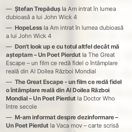
Ștefan Trepăduș
la
Am intrat în lumea
dubioasă a lui John Wick 4
HopeLess
la
Am intrat în lumea dubioasă
a lui John Wick 4
Don't look up e cu totul altfel decât mă
așteptam – Un Poet Pierdut
la
The Great
Escape – un film ce redă fidel o întâmplare
reală din Al Doilea Război Mondial
The Great Escape - un film ce redă fidel
o întâmplare reală din Al Doilea Război
Mondial – Un Poet Pierdut
la
Doctor Who
între secole
M-am informat despre dezinformare –
Un Poet Pierdut
la
Vaca mov – carte scrisă