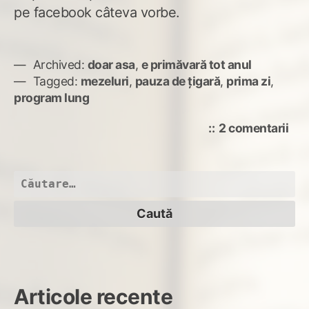
pe facebook câteva vorbe.
Archived:
doar asa
,
e primăvară tot anul
Tagged:
mezeluri
,
pauza de țigară
,
prima zi
,
program lung
la
2 comentarii
Pri
zi
de
Caută
mu
după:
rel
Articole recente