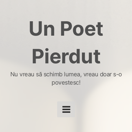
Skip
to
Un Poet
content
Pierdut
Nu vreau să schimb lumea, vreau doar s-o
povestesc!