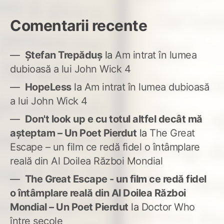
Comentarii recente
Ștefan Trepăduș
la
Am intrat în lumea
dubioasă a lui John Wick 4
HopeLess
la
Am intrat în lumea dubioasă
a lui John Wick 4
Don't look up e cu totul altfel decât mă
așteptam – Un Poet Pierdut
la
The Great
Escape – un film ce redă fidel o întâmplare
reală din Al Doilea Război Mondial
The Great Escape - un film ce redă fidel
o întâmplare reală din Al Doilea Război
Mondial – Un Poet Pierdut
la
Doctor Who
între secole