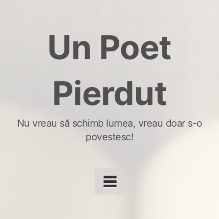
Skip
to
Un Poet
content
Pierdut
Nu vreau să schimb lumea, vreau doar s-o
povestesc!