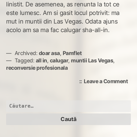
linistit. De asemenea, as renunta la tot ce
este lumesc. Am si gasit locul potrivit: ma
mut in muntii din Las Vegas. Odata ajuns
acolo am sa ma fac calugar sha-all-in.
Archived:
doar asa
,
Pamflet
Tagged:
all in
,
calugar
,
muntii Las Vegas
,
reconversie profesionala
on
Leave a Comment
Rec
pro
Caută
după: