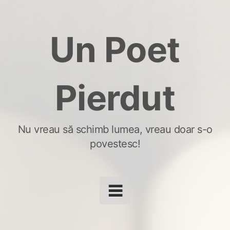
Skip
to
Un Poet
content
Pierdut
Nu vreau să schimb lumea, vreau doar s-o
povestesc!