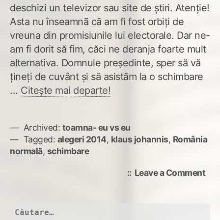
deschizi un televizor sau site de știri. Atenție!
Asta nu înseamnã că am fi fost orbiți de
vreuna din promisiunile lui electorale. Dar ne-
am fi dorit să fim, căci ne deranja foarte mult
alternativa. Domnule președinte, sper să vă
țineți de cuvânt și să asistăm la o schimbare
...
Citește mai departe!
Archived:
toamna- eu vs eu
Tagged:
alegeri 2014
,
klaus johannis
,
România
normală
,
schimbare
on
Leave a Comment
Sch
Caută