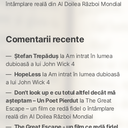
întâmplare reală din Al Doilea Război Mondial
Comentarii recente
Ștefan Trepăduș
la
Am intrat în lumea
dubioasă a lui John Wick 4
HopeLess
la
Am intrat în lumea dubioasă
a lui John Wick 4
Don't look up e cu totul altfel decât mă
așteptam – Un Poet Pierdut
la
The Great
Escape – un film ce redă fidel o întâmplare
reală din Al Doilea Război Mondial
The Great Escape - un film ce redă fidel