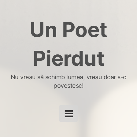
Skip
to
Un Poet
content
Pierdut
Nu vreau să schimb lumea, vreau doar s-o
povestesc!