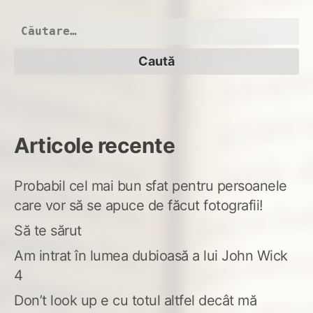
cu
toți
Caută
după:
Articole recente
Probabil cel mai bun sfat pentru persoanele
care vor să se apuce de făcut fotografii!
Să te sărut
Am intrat în lumea dubioasă a lui John Wick
4
Don’t look up e cu totul altfel decât mă