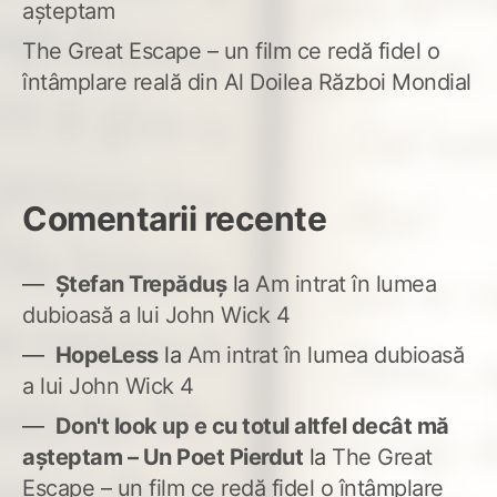
așteptam
The Great Escape – un film ce redă fidel o
întâmplare reală din Al Doilea Război Mondial
Comentarii recente
Ștefan Trepăduș
la
Am intrat în lumea
dubioasă a lui John Wick 4
HopeLess
la
Am intrat în lumea dubioasă
a lui John Wick 4
Don't look up e cu totul altfel decât mă
așteptam – Un Poet Pierdut
la
The Great
Escape – un film ce redă fidel o întâmplare