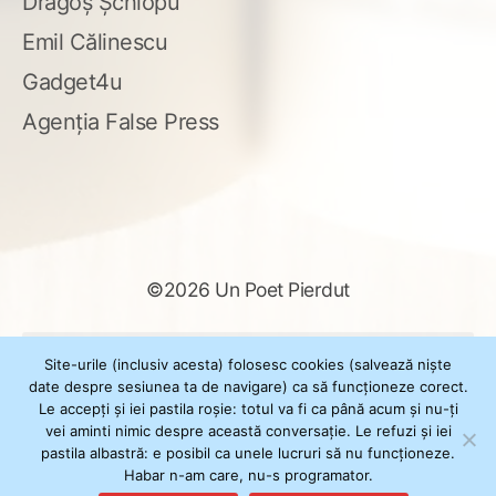
Dragoș Șchiopu
Emil Călinescu
Gadget4u
Agenția False Press
©2026 Un Poet Pierdut
Caută
Site-urile (inclusiv acesta) folosesc cookies (salvează niște
după:
date despre sesiunea ta de navigare) ca să funcționeze corect.
Le accepți și iei pastila roșie: totul va fi ca până acum și nu-ți
vei aminti nimic despre această conversație. Le refuzi și iei
pastila albastră: e posibil ca unele lucruri să nu funcționeze.
Powered by
WordPress
Habar n-am care, nu-s programator.
Theme
XSimply
by Il Jester