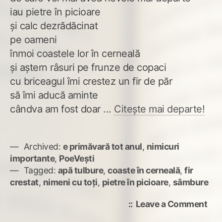
iau pietre în picioare
și calc dezrădăcinat
pe oameni
înmoi coastele lor în cerneală
și aștern râsuri pe frunze de copaci
cu briceagul îmi crestez un fir de păr
să îmi aducă aminte
cândva am fost doar ...
Citește mai departe!
Archived:
e primăvară tot anul
,
nimicuri
importante
,
PoeVești
Tagged:
apă tulbure
,
coaste în cerneală
,
fir
crestat
,
nimeni cu toți
,
pietre în picioare
,
sâmbure
on
Leave a Comment
Nim