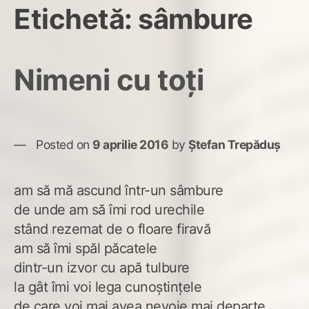
Etichetă:
sâmbure
Nimeni cu toți
Posted on
9 aprilie 2016
by
Ștefan Trepăduș
am să mă ascund într-un sâmbure
de unde am să îmi rod urechile
stând rezemat de o floare firavă
am să îmi spăl păcatele
dintr-un izvor cu apă tulbure
la gât îmi voi lega cunoștințele
de care voi mai avea nevoie mai departe