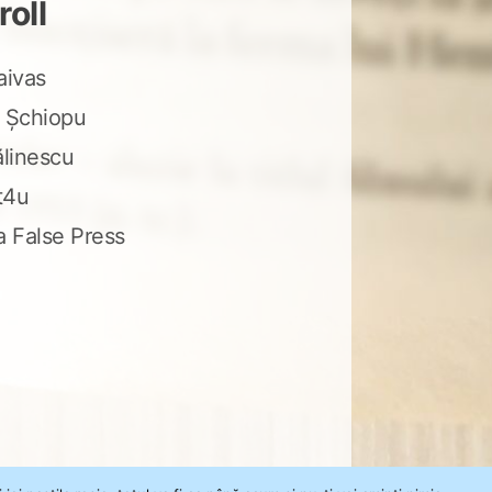
roll
aivas
 Șchiopu
ălinescu
t4u
a False Press