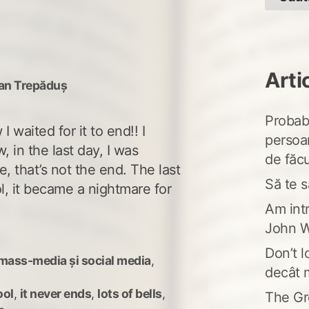
Arti
an Trepăduș
Probabi
 waited for it to end!! I
persoa
, in the last day, I was
de făcu
e, that’s not the end. The last
Să te s
l, it became a nightmare for
Am intr
John W
Don’t l
mass-media și social media
,
decât 
ool
,
it never ends
,
lots of bells
,
The Gr