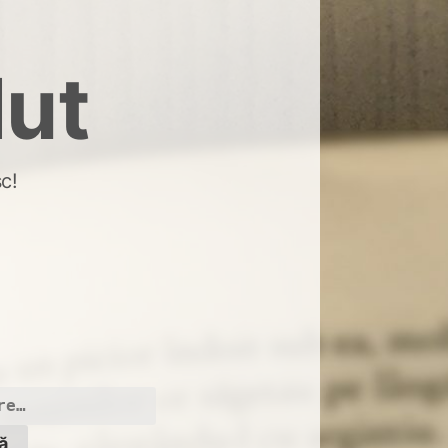
dut
c!