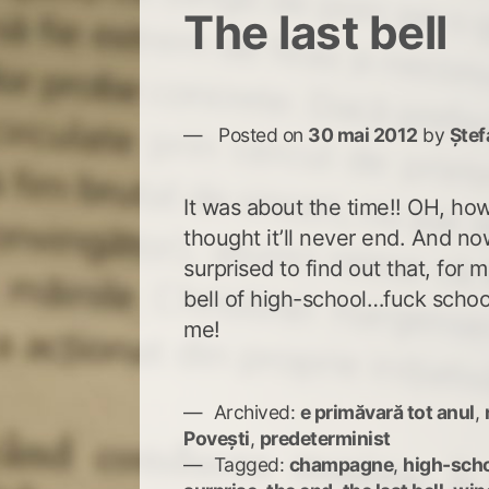
The last bell
Posted on
30 mai 2012
by
Ștef
It was about the time!! OH, how I
thought it’ll never end. And now
surprised to find out that, for m
bell of high-school…fuck schoo
me!
Archived:
e primăvară tot anul
,
Povești
,
predeterminist
Tagged:
champagne
,
high-sch