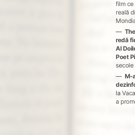
film ce
reală d
Mondia
The
redă fi
Al Doi
Poet P
secole
M-a
dezinf
la
Vaca
a prom