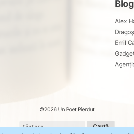
Blog
Alex H
Dragoș
Emil C
Gadge
Agenți
©2026 Un Poet Pierdut
Caută
după: