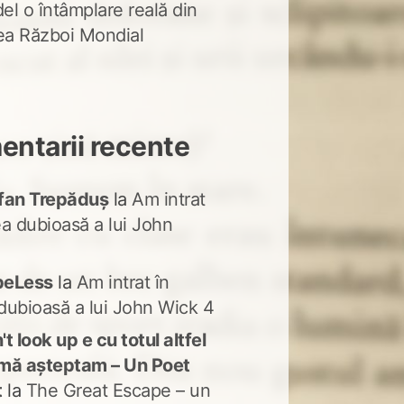
del o întâmplare reală din
lea Război Mondial
ntarii recente
fan Trepăduș
la
Am intrat
ea dubioasă a lui John
peLess
la
Am intrat în
dubioasă a lui John Wick 4
t look up e cu totul altfel
mă așteptam – Un Poet
t
la
The Great Escape – un