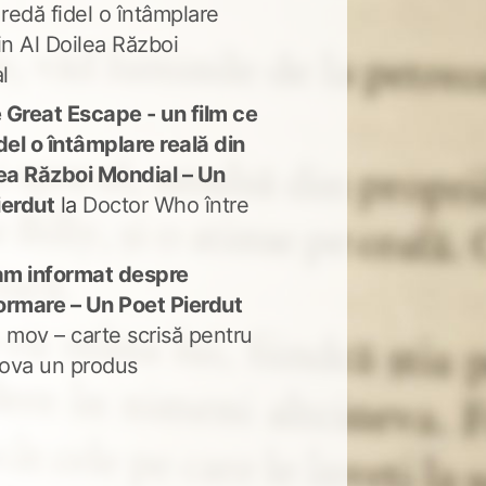
 redă fidel o întâmplare
in Al Doilea Război
l
 Great Escape - un film ce
del o întâmplare reală din
lea Război Mondial – Un
ierdut
la
Doctor Who între
m informat despre
ormare – Un Poet Pierdut
 mov – carte scrisă pentru
ova un produs