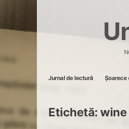
Skip
to
Un
content
N
Jurnal de lectură
Șoarece 
Etichetă:
wine