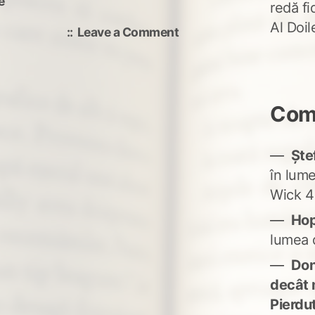
e
redă fi
Al Doi
on
Leave a Comment
The
last
bell
Come
Ște
în lum
Wick 4
Ho
lumea 
Don'
decât 
Pierdu