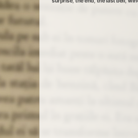
surprise
,
the end
,
the last bell
,
win