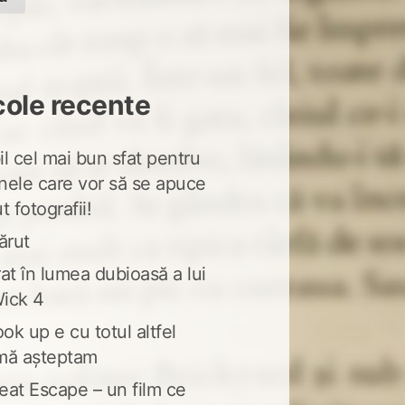
cole recente
l cel mai bun sfat pentru
nele care vor să se apuce
t fotografii!
ărut
at în lumea dubioasă a lui
ick 4
ook up e cu totul altfel
mă așteptam
eat Escape – un film ce