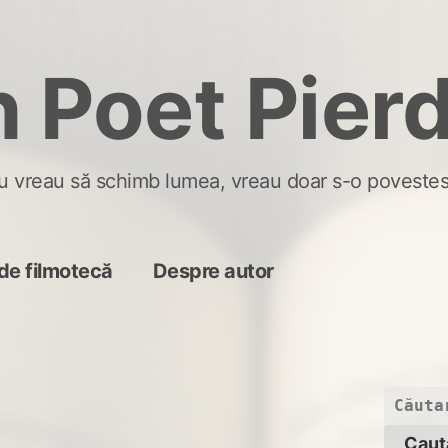
 Poet Pier
u vreau să schimb lumea, vreau doar s-o povestes
de filmotecă
Despre autor
Caută
după: