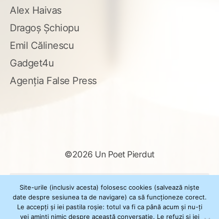
Alex Haivas
Dragoș Șchiopu
Emil Călinescu
Gadget4u
Agenția False Press
©2026 Un Poet Pierdut
Caută
Site-urile (inclusiv acesta) folosesc cookies (salvează niște
după:
date despre sesiunea ta de navigare) ca să funcționeze corect.
Le accepți și iei pastila roșie: totul va fi ca până acum și nu-ți
vei aminti nimic despre această conversație. Le refuzi și iei