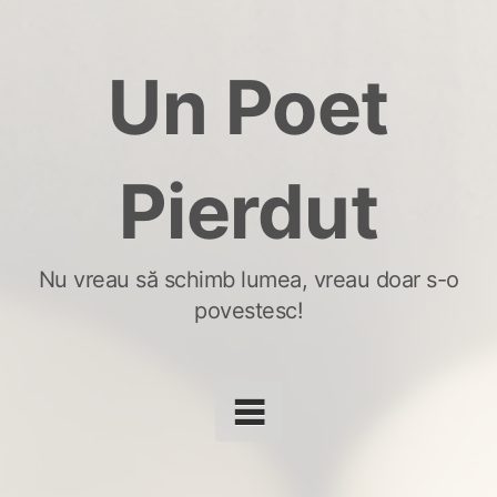
Skip
to
Un Poet
content
Pierdut
Nu vreau să schimb lumea, vreau doar s-o
povestesc!