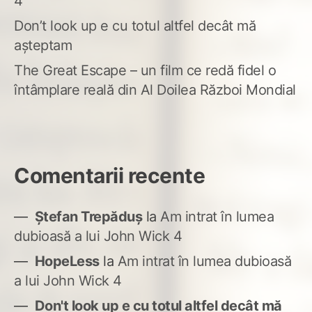
4
Don’t look up e cu totul altfel decât mă
așteptam
The Great Escape – un film ce redă fidel o
întâmplare reală din Al Doilea Război Mondial
Comentarii recente
Ștefan Trepăduș
la
Am intrat în lumea
dubioasă a lui John Wick 4
HopeLess
la
Am intrat în lumea dubioasă
a lui John Wick 4
Don't look up e cu totul altfel decât mă