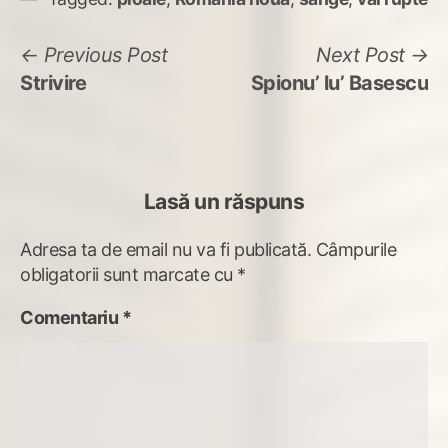
Navigare
Previous
N
Previous Post
Next Post
post:
po
Strivire
Spionu’ lu’ Basescu
în
articole
Lasă un răspuns
Adresa ta de email nu va fi publicată.
Câmpurile
obligatorii sunt marcate cu
*
Comentariu
*