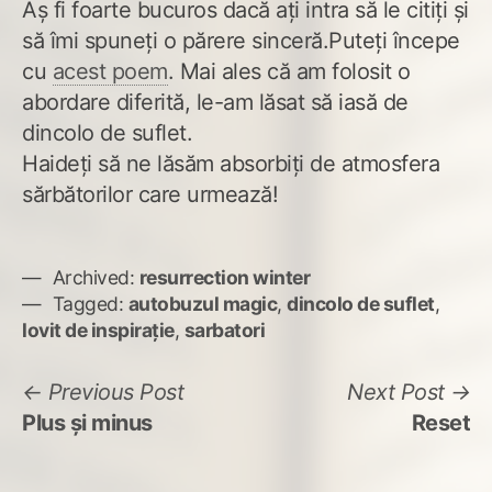
Aș fi foarte bucuros dacă ați intra să le citiți și
să îmi spuneți o părere sinceră.Puteți începe
cu
acest poem
. Mai ales că am folosit o
abordare diferită, le-am lăsat să iasă de
dincolo de suflet.
Haideți să ne lăsăm absorbiți de atmosfera
sărbătorilor care urmează!
Archived:
resurrection winter
Tagged:
autobuzul magic
,
dincolo de suflet
,
lovit de inspirație
,
sarbatori
Navigare
Previous
N
Previous Post
Next Post
post:
po
Plus și minus
Reset
în
articole