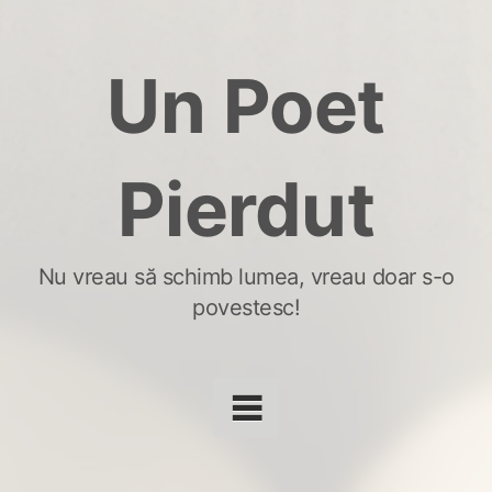
Skip
to
Un Poet
content
Pierdut
Nu vreau să schimb lumea, vreau doar s-o
povestesc!