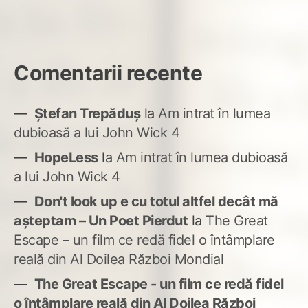
Comentarii recente
Ștefan Trepăduș
la
Am intrat în lumea
dubioasă a lui John Wick 4
HopeLess
la
Am intrat în lumea dubioasă
a lui John Wick 4
Don't look up e cu totul altfel decât mă
așteptam – Un Poet Pierdut
la
The Great
Escape – un film ce redă fidel o întâmplare
reală din Al Doilea Război Mondial
The Great Escape - un film ce redă fidel
o întâmplare reală din Al Doilea Război