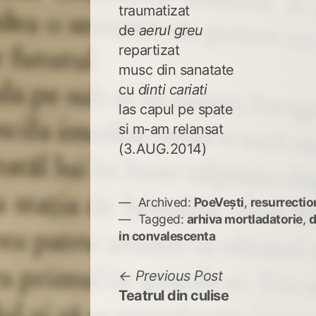
traumatizat
de
aerul greu
repartizat
musc din sanatate
cu
dinti cariati
las capul pe spate
si m-am relansat
(3.AUG.2014)
Archived:
PoeVești
,
resurrectio
Tagged:
arhiva mortladatorie
,
d
in convalescenta
Navigare
Previous
Previous Post
post:
Teatrul din culise
în