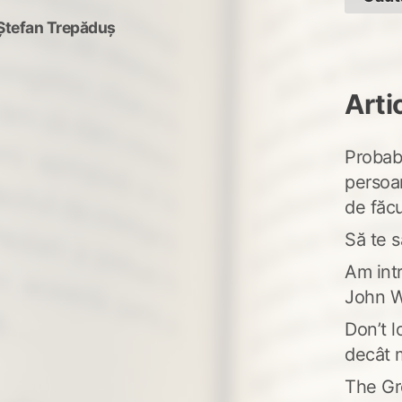
Ștefan Trepăduș
Arti
Probabi
persoa
de făcu
Să te s
Am intr
John W
Don’t l
decât 
The Gr