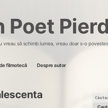
 Poet Pier
u vreau să schimb lumea, vreau doar s-o povestes
de filmotecă
Despre autor
alescenta
Caută
după: