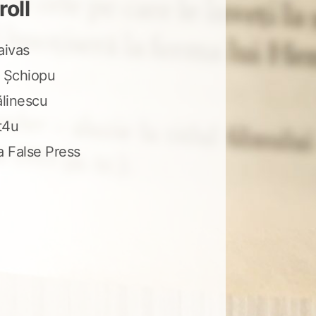
roll
aivas
 Șchiopu
ălinescu
t4u
a False Press