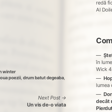
redă fi
Al Doi
Come
Ște
în lum
Wick 4
n winter
oua poezii
,
drum batut degeaba
,
Ho
lumea 
Don'
Next
Next Post
decât 
post:
Un vis de-o viata
Pierdu