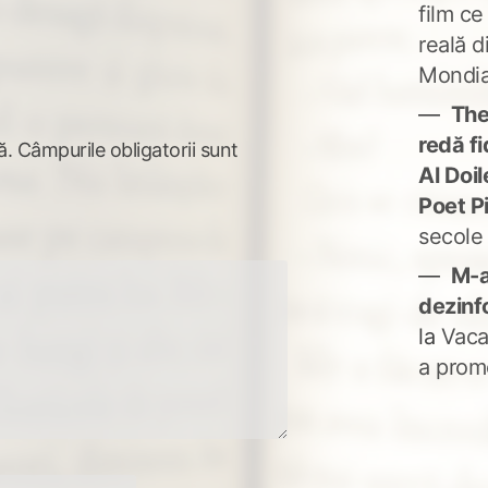
film ce
reală d
Mondia
The
redă fi
ă.
Câmpurile obligatorii sunt
Al Doi
Poet P
secole
M-a
dezinf
la
Vaca
a prom