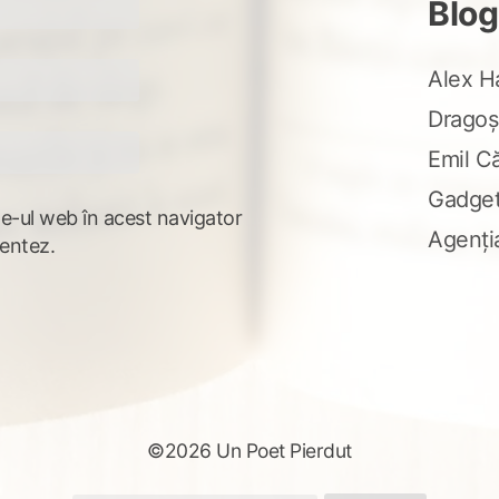
Blog
Alex H
Dragoș
Emil C
Gadge
te-ul web în acest navigator
Agenți
entez.
©2026 Un Poet Pierdut