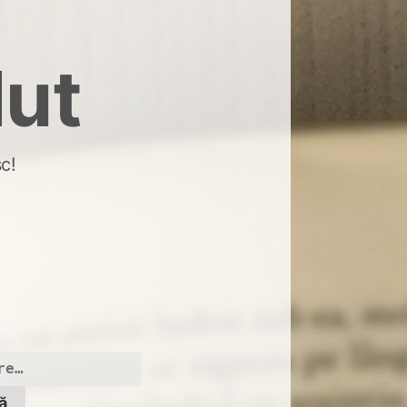
dut
c!