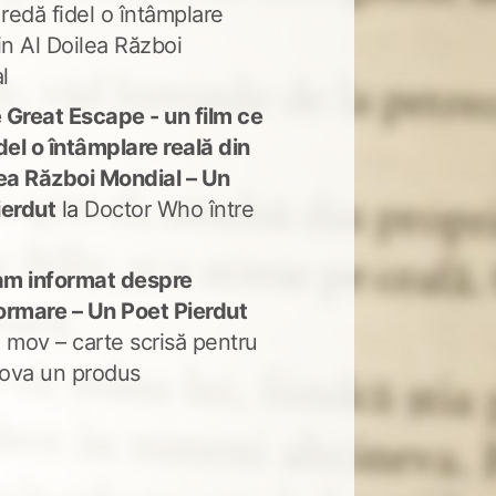
 redă fidel o întâmplare
in Al Doilea Război
l
 Great Escape - un film ce
del o întâmplare reală din
lea Război Mondial – Un
ierdut
la
Doctor Who între
m informat despre
ormare – Un Poet Pierdut
 mov – carte scrisă pentru
ova un produs