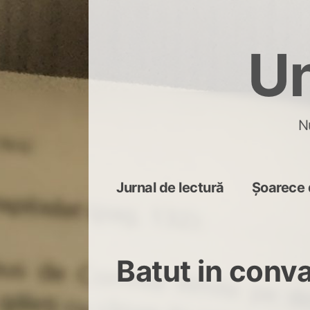
Skip
to
Un
content
N
Jurnal de lectură
Șoarece 
Batut in conv