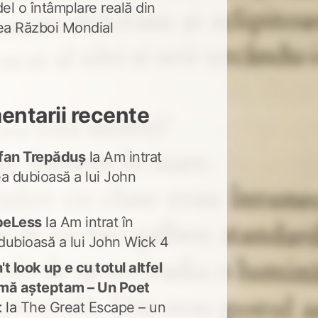
del o întâmplare reală din
lea Război Mondial
ntarii recente
fan Trepăduș
la
Am intrat
ea dubioasă a lui John
peLess
la
Am intrat în
dubioasă a lui John Wick 4
t look up e cu totul altfel
mă așteptam – Un Poet
t
la
The Great Escape – un