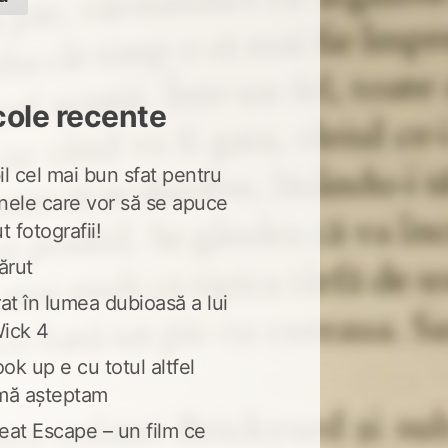
cole recente
l cel mai bun sfat pentru
nele care vor să se apuce
t fotografii!
ărut
at în lumea dubioasă a lui
ick 4
ook up e cu totul altfel
mă așteptam
eat Escape – un film ce