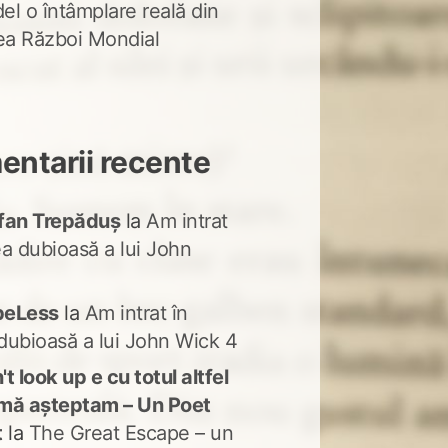
del o întâmplare reală din
lea Război Mondial
ntarii recente
fan Trepăduș
la
Am intrat
ea dubioasă a lui John
peLess
la
Am intrat în
dubioasă a lui John Wick 4
t look up e cu totul altfel
mă așteptam – Un Poet
t
la
The Great Escape – un