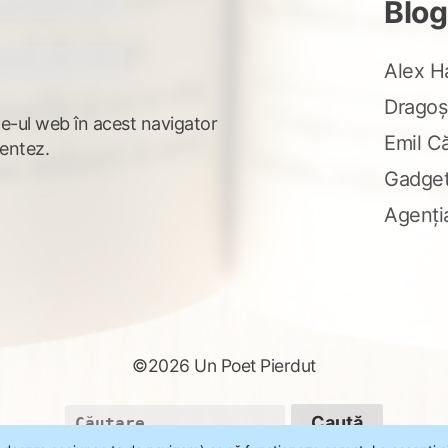
Blog
Alex H
Dragoș
te-ul web în acest navigator
Emil C
entez.
Gadge
Agenți
©2026 Un Poet Pierdut
Caută
după: