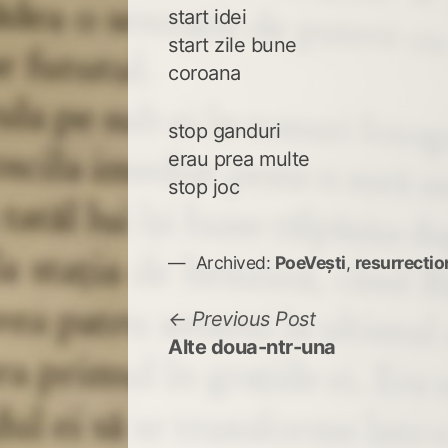
start idei
start zile bune
coroana
stop ganduri
erau prea multe
stop joc
Archived:
PoeVești
,
resurrectio
Navigare
Previous
Previous Post
post:
Alte doua-ntr-una
în
articole