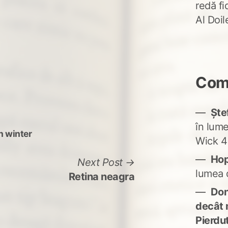
redă fi
Al Doi
Come
Ște
în lum
n winter
Wick 4
Ho
Next
Next Post
lumea 
post:
Retina neagra
Don'
decât 
Pierdu