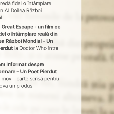
 redă fidel o întâmplare
in Al Doilea Război
l
 Great Escape - un film ce
del o întâmplare reală din
lea Război Mondial – Un
ierdut
la
Doctor Who între
m informat despre
ormare – Un Poet Pierdut
 mov – carte scrisă pentru
ova un produs