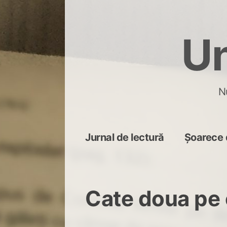
Skip
to
Un
content
N
Jurnal de lectură
Șoarece 
Cate doua pe 