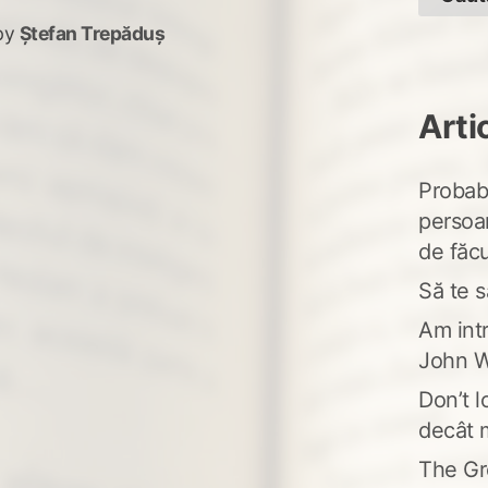
by
Ștefan Trepăduș
Arti
e
Probabi
persoa
de făcu
Să te s
Am intr
John W
Don’t l
decât 
The Gr