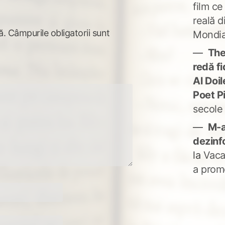
film ce
reală d
ă.
Câmpurile obligatorii sunt
Mondia
The
redă fi
Al Doi
Poet P
secole
M-a
dezinf
la
Vaca
a prom