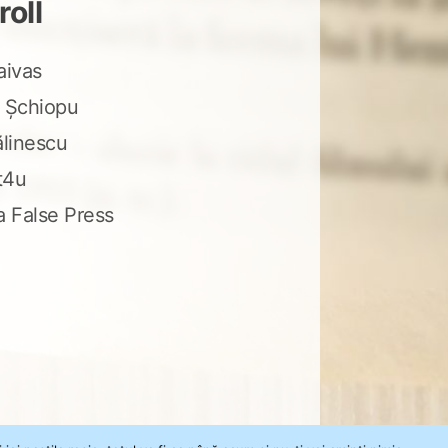
roll
aivas
 Șchiopu
ălinescu
t4u
a False Press