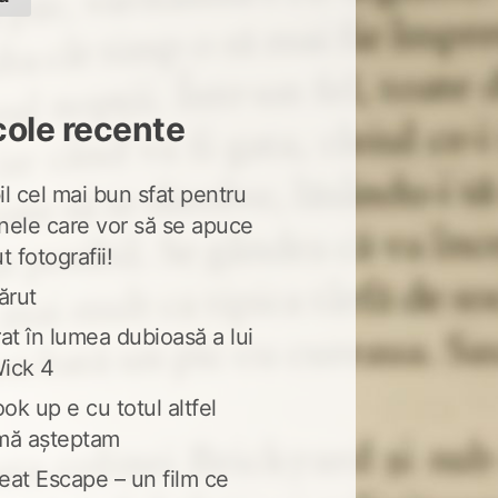
cole recente
l cel mai bun sfat pentru
nele care vor să se apuce
t fotografii!
ărut
at în lumea dubioasă a lui
ick 4
ook up e cu totul altfel
mă așteptam
eat Escape – un film ce