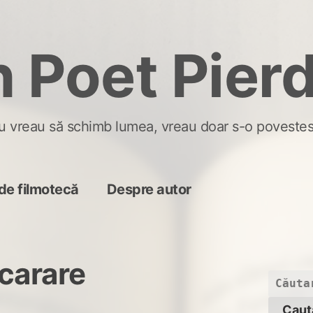
 Poet Pier
u vreau să schimb lumea, vreau doar s-o povestes
de filmotecă
Despre autor
carare
Caută
după: