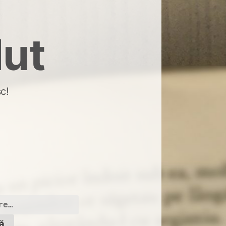
dut
c!