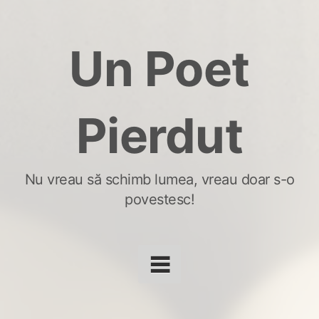
Skip
to
Un Poet
content
Pierdut
Nu vreau să schimb lumea, vreau doar s-o
povestesc!