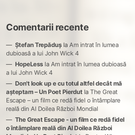
Comentarii recente
Ștefan Trepăduș
la
Am intrat în lumea
dubioasă a lui John Wick 4
HopeLess
la
Am intrat în lumea dubioasă
a lui John Wick 4
Don't look up e cu totul altfel decât mă
așteptam – Un Poet Pierdut
la
The Great
Escape – un film ce redă fidel o întâmplare
reală din Al Doilea Război Mondial
The Great Escape - un film ce redă fidel
o întâmplare reală din Al Doilea Război