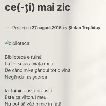
ce(-ți) mai zic
Posted on
27 august 2016
by
Ștefan Trepăduș
Biblioteca e ruină
La fel și
vara
viața mea
De când mi-e gândul tot o vină
Negândul așișderea
Iar lumina asta proastă
Este ca viitorul meu
Nu pot să văd nimic în față