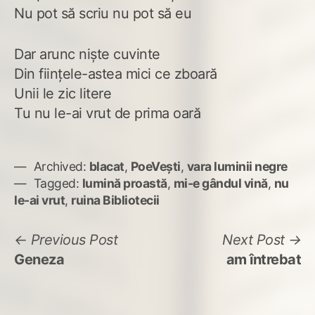
Nu pot să scriu nu pot să eu
Dar arunc niște cuvinte
Din ființele-astea mici ce zboară
Unii le zic litere
Tu nu le-ai vrut de prima oară
Archived:
blacat
,
PoeVești
,
vara luminii negre
Tagged:
lumină proastă
,
mi-e gândul vină
,
nu
le-ai vrut
,
ruina Bibliotecii
Navigare
Previous
N
Previous Post
Next Post
post:
po
Geneza
am întrebat
în
articole