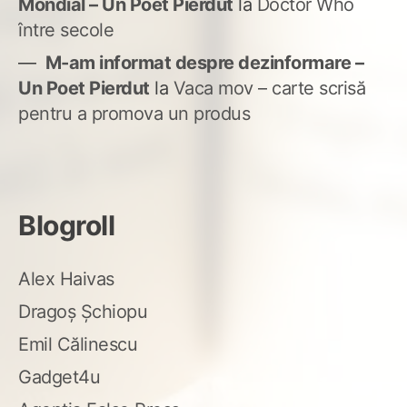
Mondial – Un Poet Pierdut
la
Doctor Who
între secole
M-am informat despre dezinformare –
Un Poet Pierdut
la
Vaca mov – carte scrisă
pentru a promova un produs
Blogroll
Alex Haivas
Dragoș Șchiopu
Emil Călinescu
Gadget4u