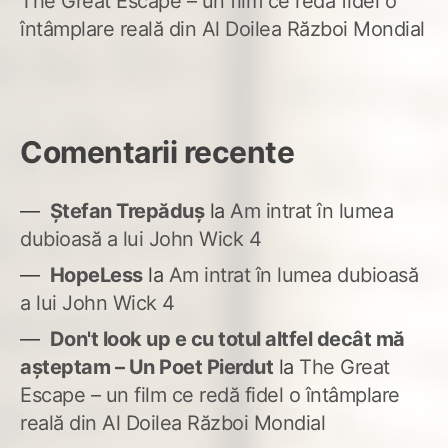
The Great Escape – un film ce redă fidel o
întâmplare reală din Al Doilea Război Mondial
Comentarii recente
Ștefan Trepăduș
la
Am intrat în lumea
dubioasă a lui John Wick 4
HopeLess
la
Am intrat în lumea dubioasă
a lui John Wick 4
Don't look up e cu totul altfel decât mă
așteptam – Un Poet Pierdut
la
The Great
Escape – un film ce redă fidel o întâmplare
reală din Al Doilea Război Mondial