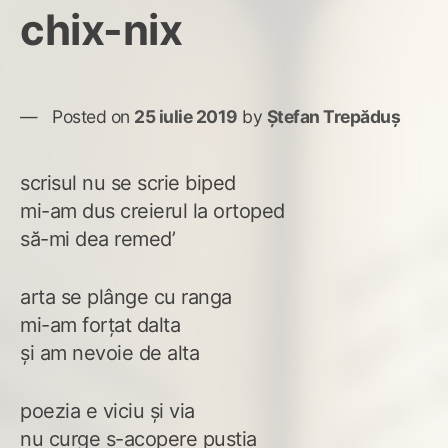
chix-nix
Posted on
25 iulie 2019
by
Ștefan Trepăduș
scrisul nu se scrie biped
mi-am dus creierul la ortoped
să-mi dea remed’
arta se plânge cu ranga
mi-am forțat dalta
și am nevoie de alta
poezia e viciu și via
nu curge s-acopere pustia