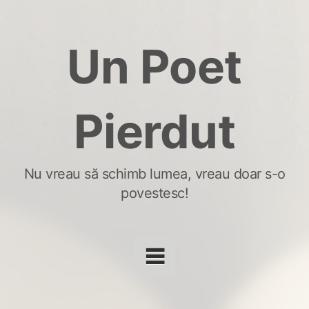
Skip
to
Un Poet
content
Pierdut
Nu vreau să schimb lumea, vreau doar s-o
povestesc!