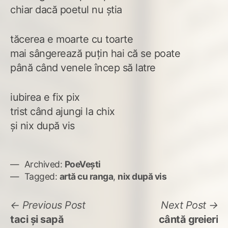
chiar dacă poetul nu știa
tăcerea e moarte cu toarte
mai sângerează puțin hai că se poate
până când venele încep să latre
iubirea e fix pix
trist când ajungi la chix
și nix după vis
Archived:
PoeVești
Tagged:
artă cu ranga
,
nix după vis
Navigare
Previous
N
Previous Post
Next Post
post:
po
taci și sapă
cântă greieri
în