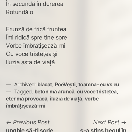
În secundă în durerea
Rotundă o
Frunză de frică fruntea
Îmi ridică spre tine spre
Vorbe îmbrățișează-mi
Cu voce tristețea și
Iluzia asta de viață
Archived:
blacat
,
PoeVești
,
toamna- eu vs eu
Tagged:
beton mă aruncă
,
cu voce tristețea
,
eter mă provoacă
,
iluzia de viață
,
vorbe
îmbrățișează-mi
Navigare
Previous
N
Previous Post
Next Post
post:
po
unghie să-ți scrie
s-a stins becul în