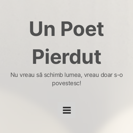
Skip
to
Un Poet
content
Pierdut
Nu vreau să schimb lumea, vreau doar s-o
povestesc!