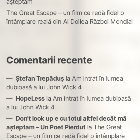
așteptam
The Great Escape – un film ce redă fidel o
întâmplare reală din Al Doilea Război Mondial
Comentarii recente
Ștefan Trepăduș
la
Am intrat în lumea
dubioasă a lui John Wick 4
HopeLess
la
Am intrat în lumea dubioasă
a lui John Wick 4
Don't look up e cu totul altfel decât mă
așteptam – Un Poet Pierdut
la
The Great
Escape – un film ce redă fidel o întâmplare