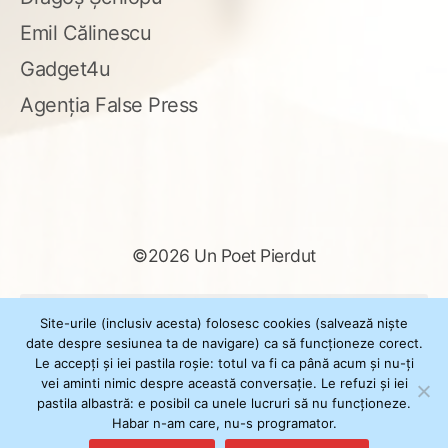
Emil Călinescu
Gadget4u
Agenția False Press
©2026 Un Poet Pierdut
Caută
Site-urile (inclusiv acesta) folosesc cookies (salvează niște
după:
date despre sesiunea ta de navigare) ca să funcționeze corect.
Le accepți și iei pastila roșie: totul va fi ca până acum și nu-ți
vei aminti nimic despre această conversație. Le refuzi și iei
pastila albastră: e posibil ca unele lucruri să nu funcționeze.
Powered by
WordPress
Habar n-am care, nu-s programator.
Theme
XSimply
by Il Jester