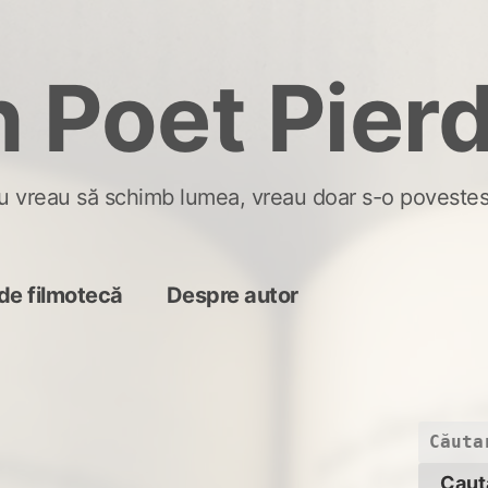
 Poet Pier
u vreau să schimb lumea, vreau doar s-o povestes
de filmotecă
Despre autor
Caută
după: