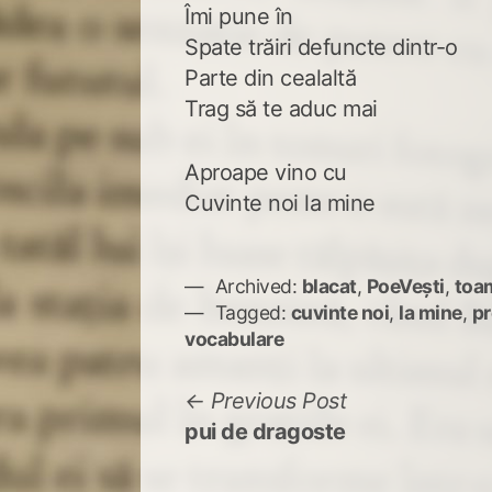
Îmi pune în
Spate trăiri defuncte dintr-o
Parte din cealaltă
Trag să te aduc mai
Aproape vino cu
Cuvinte noi la mine
Archived:
blacat
,
PoeVești
,
toa
Tagged:
cuvinte noi
,
la mine
,
pr
vocabulare
Navigare
Previous
Previous Post
post:
pui de dragoste
în
articole