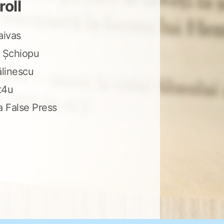
roll
aivas
 Șchiopu
ălinescu
t4u
a False Press