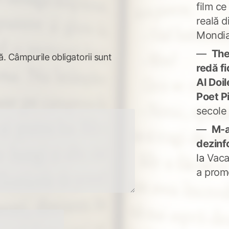
film ce
reală d
Mondia
The
ă.
Câmpurile obligatorii sunt
redă fi
Al Doi
Poet P
secole
M-a
dezinf
la
Vaca
a prom