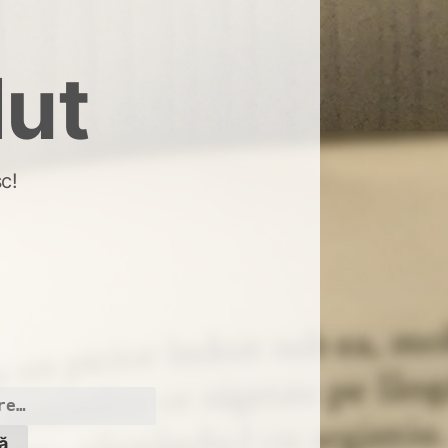
dut
c!