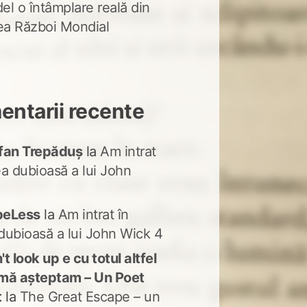
del o întâmplare reală din
lea Război Mondial
ntarii recente
fan Trepăduș
la
Am intrat
ea dubioasă a lui John
peLess
la
Am intrat în
dubioasă a lui John Wick 4
t look up e cu totul altfel
mă așteptam – Un Poet
t
la
The Great Escape – un