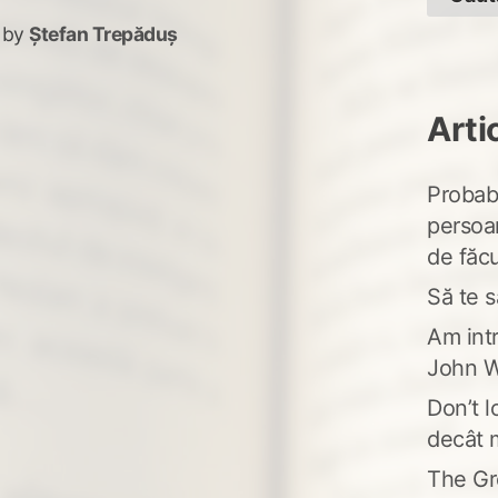
by
Ștefan Trepăduș
Arti
Probabi
persoa
de făcu
Să te s
Am intr
John W
Don’t l
decât 
The Gr