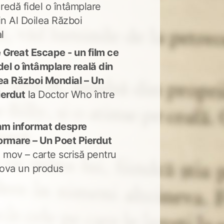
 redă fidel o întâmplare
in Al Doilea Război
l
 Great Escape - un film ce
del o întâmplare reală din
lea Război Mondial – Un
ierdut
la
Doctor Who între
m informat despre
ormare – Un Poet Pierdut
 mov – carte scrisă pentru
ova un produs