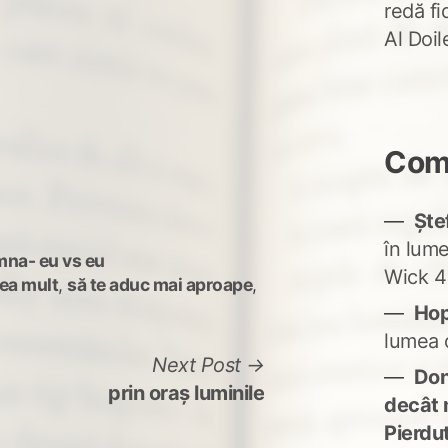
redă fi
Al Doi
Come
Ște
în lum
mna- eu vs eu
Wick 4
ea mult
,
să te aduc mai aproape
,
Ho
lumea 
Next
Next Post
Don'
post:
prin oraș luminile
decât 
Pierdu