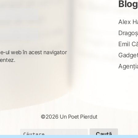
Blog
Alex H
Dragoș
Emil C
te-ul web în acest navigator
Gadge
entez.
Agenți
©2026 Un Poet Pierdut
Caută