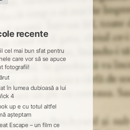
cole recente
l cel mai bun sfat pentru
nele care vor să se apuce
t fotografii!
ărut
at în lumea dubioasă a lui
ick 4
ook up e cu totul altfel
mă așteptam
eat Escape – un film ce