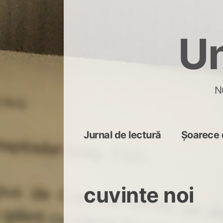
Skip
to
Un
content
N
Jurnal de lectură
Șoarece 
cuvinte noi